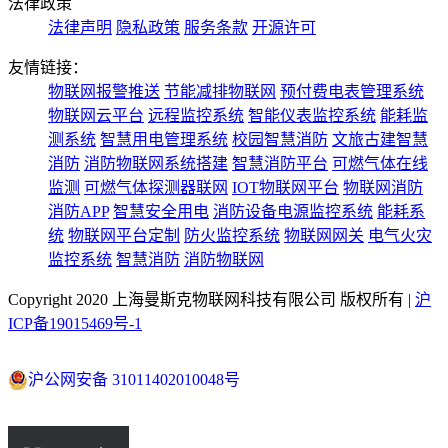
法律政策
法律声明
隐私政策
服务条款
开源许可
友情链接：
物联网报警推送
节能减排物联网
预付费电表管理系统
物联网云平台
远程监控系统
智能仪表监控系统
能耗监
测系统
智慧用电管理系统
校园智慧消防
文旅古建智慧
消防
消防物联网系统搭建
智慧消防平台
可燃气体在线
监测
可燃气体探测器联网
IOT物联网平台
物联网消防
消防APP
智慧安全用电
消防设备电源监控系统
能耗系
统
物联网平台定制
防火监控系统
物联网网关
电气火灾
监控系统
智慧消防
消防物联网
Copyright 2020 上海曼斯克物联网科技有限公司 版权所有 |
沪
ICP备19015469号-1
沪公网安备 31011402010048号