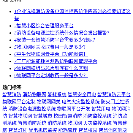
1
企业选择消防设备电源监控系统供应商时必须要知道这
些
2
智慧小区综合管理服务平台
3
消防设备电源监控系统什么情况会发出报警？
4
安装一套智慧消防平台需要多少钱呢？
5
物联网网关收取费用一般是多少？
6
中生代物联网云平台【功能图谱】
7
工厂能源能耗监测系统物联网管理平台
8
物联网模组与芯片到底有什么区别
9
物联网平台定制收费一般是多少？
热门标签
智慧消防
消防物联网
能耗系统
智慧安全用电
智慧消防云平台
物联网平台定制
物联网网关
电气火灾监控系统
防火门监控系
统
消防设备电源监控系统
物联网平台开发
智慧用电
物联网消
防
智慧物联网
智慧城市
校园智慧消防
消防监控系统
消防监
测系统
智慧消防系统
消防系统
物联网
火灾监控系统
智慧建
筑
智慧灯杆
配电机房监控
能耗管理
智慧校园
智慧消防解决