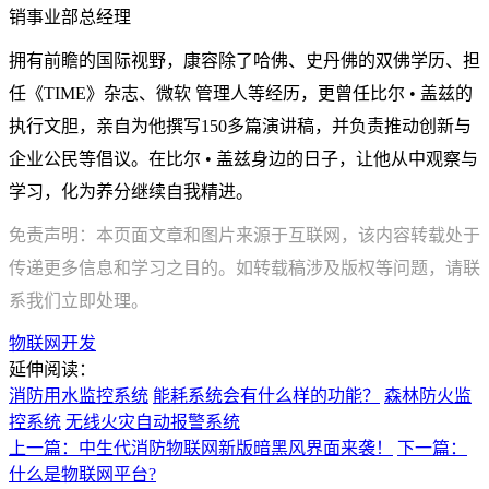
销事业部总经理
拥有前瞻的国际视野，康容除了哈佛、史丹佛的双佛学历、担
任《TIME》杂志、微软 管理人等经历，更曾任比尔 • 盖兹的
执行文胆，亲自为他撰写150多篇演讲稿，并负责推动创新与
企业公民等倡议。在比尔 • 盖兹身边的日子，让他从中观察与
学习，化为养分继续自我精进。
免责声明：本页面文章和图片来源于互联网，该内容转载处于
传递更多信息和学习之目的。如转载稿涉及版权等问题，请联
系我们立即处理。
物联网开发
延伸阅读：
消防用水监控系统
能耗系统会有什么样的功能？
森林防火监
控系统
无线火灾自动报警系统
上一篇：中生代消防物联网新版暗黑风界面来袭！
下一篇：
什么是物联网平台?