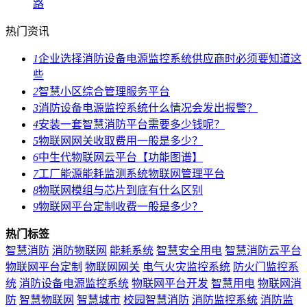
路
热门资讯
1
企业选择消防设备电源监控系统供应商时必须要知道这
些
2
智慧小区综合管理服务平台
3
消防设备电源监控系统什么情况会发出报警？
4
安装一套智慧消防平台需要多少钱呢？
5
物联网网关收取费用一般是多少？
6
中生代物联网云平台【功能图谱】
7
工厂能源能耗监测系统物联网管理平台
8
物联网模组与芯片到底有什么区别
9
物联网平台定制收费一般是多少？
热门标签
智慧消防
消防物联网
能耗系统
智慧安全用电
智慧消防云平台
物联网平台定制
物联网网关
电气火灾监控系统
防火门监控系
统
消防设备电源监控系统
物联网平台开发
智慧用电
物联网消
防
智慧物联网
智慧城市
校园智慧消防
消防监控系统
消防监