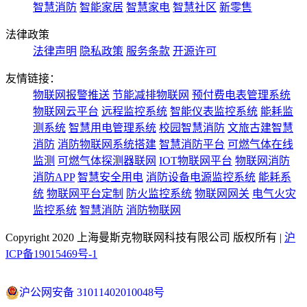
智慧消防
智能家居
智慧家电
智慧社区
新零售
法律政策
法律声明
隐私政策
服务条款
开源许可
友情链接：
物联网报警推送
节能减排物联网
预付费电表管理系统
物联网云平台
远程监控系统
智能仪表监控系统
能耗监
测系统
智慧用电管理系统
校园智慧消防
文旅古建智慧
消防
消防物联网系统搭建
智慧消防平台
可燃气体在线
监测
可燃气体探测器联网
IOT物联网平台
物联网消防
消防APP
智慧安全用电
消防设备电源监控系统
能耗系
统
物联网平台定制
防火监控系统
物联网网关
电气火灾
监控系统
智慧消防
消防物联网
Copyright 2020 上海曼斯克物联网科技有限公司 版权所有 |
沪
ICP备19015469号-1
沪公网安备 31011402010048号