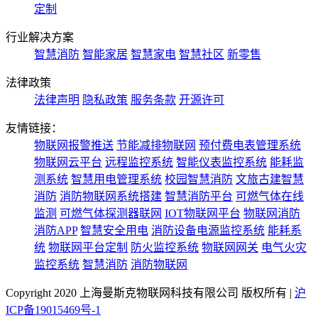
定制
行业解决方案
智慧消防
智能家居
智慧家电
智慧社区
新零售
法律政策
法律声明
隐私政策
服务条款
开源许可
友情链接：
物联网报警推送
节能减排物联网
预付费电表管理系统
物联网云平台
远程监控系统
智能仪表监控系统
能耗监
测系统
智慧用电管理系统
校园智慧消防
文旅古建智慧
消防
消防物联网系统搭建
智慧消防平台
可燃气体在线
监测
可燃气体探测器联网
IOT物联网平台
物联网消防
消防APP
智慧安全用电
消防设备电源监控系统
能耗系
统
物联网平台定制
防火监控系统
物联网网关
电气火灾
监控系统
智慧消防
消防物联网
Copyright 2020 上海曼斯克物联网科技有限公司 版权所有 |
沪
ICP备19015469号-1