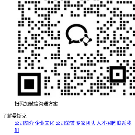
扫码加微信沟通方案
了解曼斯克
公司简介
企业文化
公司荣誉
专家团队
人才招聘
联系我
们