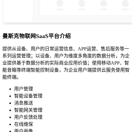
曼斯克物联网SaaS平台介绍
提供从设备、用户的日常运营信息、APP运营、售后服务等一
系列运营管理；以设备、用户为维度多角度的数据分析，为企
业提供基于数据分析的实际商业应用价值；使用移动APP、智
能音箱等终端智能控制设备，为企业用户端提供云服务使用智
能终端。
用户管理
智能设备管理
消息推送
智能网关管理
用户反馈处理
在线维保
用户画像