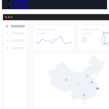
客户案例
常见问题