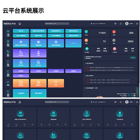
云平台系统展示