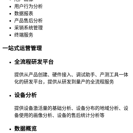
用户行为分析
数据报表
产品售后分析
采销系统管理
终端服务
一站式运营管理
全流程研发平台
提供从产品创建、硬件接入、调试助手、产测工具一体
化的研发平台，提供从研发到量产的全流程服务
设备分析
提供设备激活量的基础分析、设备分布的地域分析、设
备使用的画像分析、设备的售后统计分析等
数据概览