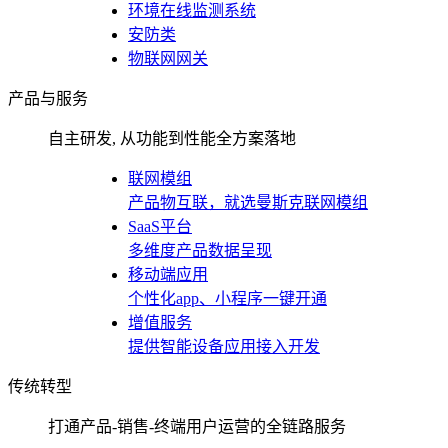
环境在线监测系统
安防类
物联网网关
产品与服务
自主研发, 从功能到性能全方案落地
联网模组
产品物互联，就选曼斯克联网模组
SaaS平台
多维度产品数据呈现
移动端应用
个性化app、小程序一键开通
增值服务
提供智能设备应用接入开发
传统转型
打通产品-销售-终端用户运营的全链路服务