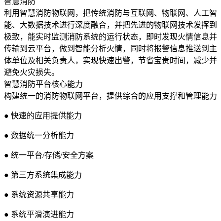
智慧消防
利用智慧消防物联网，把传统消防与互联网、物联网、人工智
能、大数据技术进行深度融合，并把先进的物联网技术发挥到
极致，能实时监测消防系统的运行状态，即时发现火情信息并
传输到云平台，做到智能分析火情，同时将报警信息推送到主
体单位及相关负责人，实现快速出警，节省宝贵时间，减少并
避免火灾损失。
智慧消防平台核心能力
构建统一的消防物联网平台，提供综合的应用支撑和管理能力
● 快速的应用提供能力
● 数据统一分析能力
● 统一平台/存储/安全方案
● 第三方系统集成能力
● 系统资源共享能力
● 系统平滑演进能力