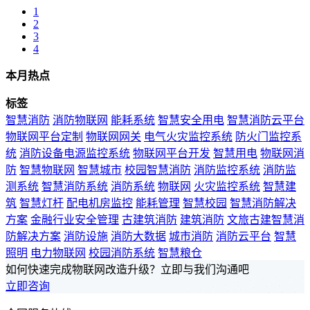
1
2
3
4
本月热点
标签
智慧消防
消防物联网
能耗系统
智慧安全用电
智慧消防云平台
物联网平台定制
物联网网关
电气火灾监控系统
防火门监控系
统
消防设备电源监控系统
物联网平台开发
智慧用电
物联网消
防
智慧物联网
智慧城市
校园智慧消防
消防监控系统
消防监
测系统
智慧消防系统
消防系统
物联网
火灾监控系统
智慧建
筑
智慧灯杆
配电机房监控
能耗管理
智慧校园
智慧消防解决
方案
金融行业安全管理
古建筑消防
建筑消防
文旅古建智慧消
防解决方案
消防设施
消防大数据
城市消防
消防云平台
智慧
照明
电力物联网
校园消防系统
智慧粮仓
如何快速完成物联网改造升级？立即与我们沟通吧
立即咨询