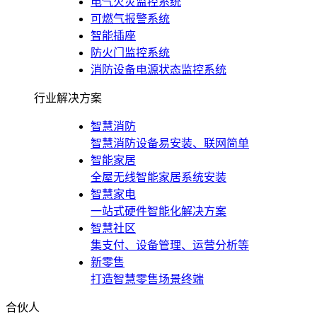
电气火灾监控系统
可燃气报警系统
智能插座
防火门监控系统
消防设备电源状态监控系统
行业解决方案
智慧消防
智慧消防设备易安装、联网简单
智能家居
全屋无线智能家居系统安装
智慧家电
一站式硬件智能化解决方案
智慧社区
集支付、设备管理、运营分析等
新零售
打造智慧零售场景终端
合伙人