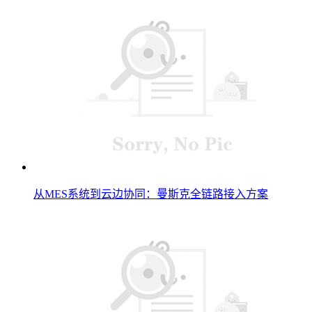
从MES系统到云边协同：曼斯克全链路接入方案