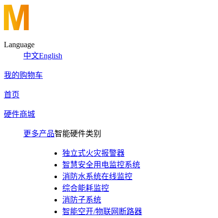
Language
中文
English
我的购物车
首页
硬件商城
更多产品
智能硬件类别
独立式火灾报警器
智慧安全用电监控系统
消防水系统在线监控
综合能耗监控
消防子系统
智能空开/物联网断路器