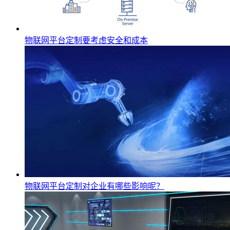
物联网平台定制要考虑安全和成本
物联网平台定制对企业有哪些影响呢？