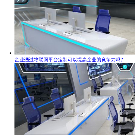
企业通过物联网平台定制可以提高企业的竞争力吗？