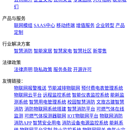
们
产品与服务
联网模组
SAAS中心
移动终端
增值服务
企业转型
产品
定制
行业解决方案
智慧消防
智能家居
智慧家电
智慧社区
新零售
法律政策
法律声明
隐私政策
服务条款
开源许可
友情链接：
物联网报警推送
节能减排物联网
预付费电表管理系统
物联网云平台
远程监控系统
智能仪表监控系统
能耗监
测系统
智慧用电管理系统
校园智慧消防
文旅古建智慧
消防
消防物联网系统搭建
智慧消防平台
可燃气体在线
监测
可燃气体探测器联网
IOT物联网平台
物联网消防
消防APP
智慧安全用电
消防设备电源监控系统
能耗系
统
物联网平台定制
防火监控系统
物联网网关
电气火灾