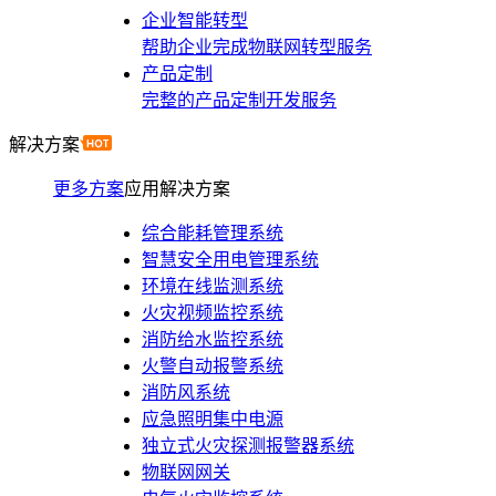
企业智能转型
帮助企业完成物联网转型服务
产品定制
完整的产品定制开发服务
解决方案
更多方案
应用解决方案
综合能耗管理系统
智慧安全用电管理系统
环境在线监测系统
火灾视频监控系统
消防给水监控系统
火警自动报警系统
消防风系统
应急照明集中电源
独立式火灾探测报警器系统
物联网网关