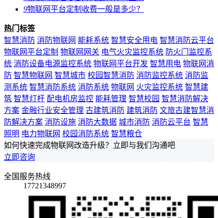
9
物联网平台定制收费一般是多少？
热门标签
智慧消防
消防物联网
能耗系统
智慧安全用电
智慧消防云平台
物联网平台定制
物联网网关
电气火灾监控系统
防火门监控系
统
消防设备电源监控系统
物联网平台开发
智慧用电
物联网消
防
智慧物联网
智慧城市
校园智慧消防
消防监控系统
消防监
测系统
智慧消防系统
消防系统
物联网
火灾监控系统
智慧建
筑
智慧灯杆
配电机房监控
能耗管理
智慧校园
智慧消防解决
方案
金融行业安全管理
古建筑消防
建筑消防
文旅古建智慧消
防解决方案
消防设施
消防大数据
城市消防
消防云平台
智慧
照明
电力物联网
校园消防系统
智慧粮仓
如何快速完成物联网改造升级？立即与我们沟通吧
立即咨询
全国服务热线
17721348997