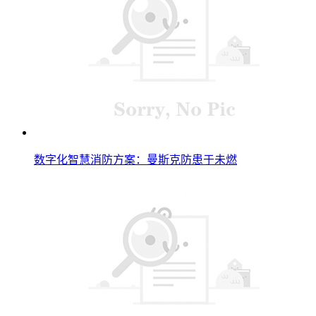
数字化智慧消防方案：曼斯克防患于未燃