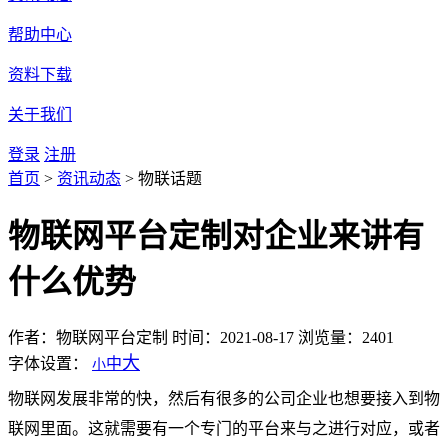
帮助中心
资料下载
关于我们
登录
注册
首页
>
资讯动态
>
物联话题
物联网平台定制对企业来讲有
什么优势
作者：物联网平台定制
时间：2021-08-17
浏览量：2401
大
字体设置：
中
小
物联网发展非常的快，然后有很多的公司企业也想要接入到物
联网里面。这就需要有一个专门的平台来与之进行对应，或者