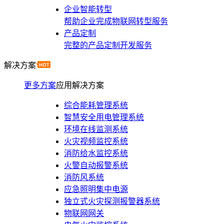
企业智能转型
帮助企业完成物联网转型服务
产品定制
完整的产品定制开发服务
解决方案
更多方案
应用解决方案
综合能耗管理系统
智慧安全用电管理系统
环境在线监测系统
火灾视频监控系统
消防给水监控系统
火警自动报警系统
消防风系统
应急照明集中电源
独立式火灾探测报警器系统
物联网网关