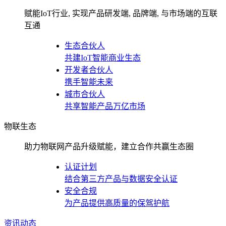
赋能IoT行业, 实现产品研发端, 品牌端, 与市场端的互联
互通
生态合伙人
共建IoT智能商业生态
开发者合伙人
携手智能未来
城市合伙人
共享智能产品万亿市场
物联生态
助力物联网产品升级赋能，建立合作共赢生态圈
认证计划
结合第三方产品与数据安全认证
安全合规
为产品提供高质量的保驾护航
资讯动态