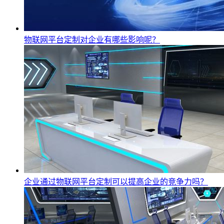
物联网平台定制对企业有哪些影响呢？
企业通过物联网平台定制可以提高企业的竞争力吗？