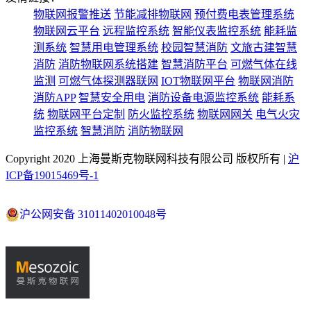
物联网报警推送
节能减排物联网
预付费电表管理系统
物联网云平台
远程监控系统
智能仪表监控系统
能耗监
测系统
智慧用电管理系统
校园智慧消防
文旅古建智慧
消防
消防物联网系统搭建
智慧消防平台
可燃气体在线
监测
可燃气体探测器联网
IOT物联网平台
物联网消防
消防APP
智慧安全用电
消防设备电源监控系统
能耗系
统
物联网平台定制
防火监控系统
物联网网关
电气火灾
监控系统
智慧消防
消防物联网
Copyright 2020 上海曼斯克物联网科技有限公司 版权所有 |
沪
ICP备19015469号-1
沪公网安备 31011402010048号