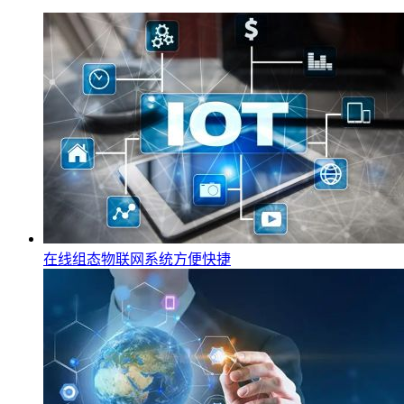
在线组态物联网系统方便快捷