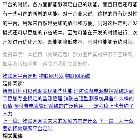
平台的时候，各方面都能够满足自己的功能，而且日后还可能
有一些可选的新增的功能。对于企业来说，这样的具有针对性
的平台，用起来自然是更加的放心和方便。同时这种定制开发
模式还可以更加的节省成本，因为可能在开发的时候进行二次
开发进行优化开发。既能够降低成本，同时也能够节约时间。
免责声明：本栏目（物联话题）部分图片素材来源于互联网。
如涉及版权问题，请联系我们立即处理。
物联网平台定制
物联网开发
物联网系统
延伸阅读：
智慧灯杆可以帮助实现哪些功能
消防设备电源监控系统达到
了更加专业稳定的监测管理
消防占道监测系统具备什么样的
价值
预付费电表管理系统的广泛应用，一定程度上也节约了
人力
上一篇：物联网网关未来的发展方向是什么
下一篇：为什么
要选择物联网平台定制
相关阅读