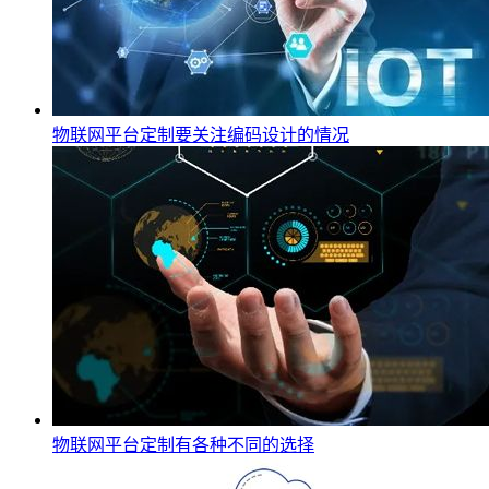
物联网平台定制要关注编码设计的情况
物联网平台定制有各种不同的选择