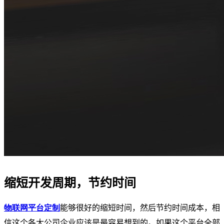
缩短开发周期，节约时间
物联网平台定制
能够很好的缩短时间，然后节约时间成本，相
信这个各大公司企业应该是最容易想到的。如果这个平台全部