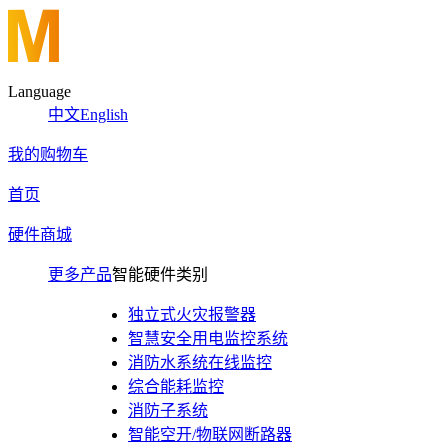
Language
中文
English
我的购物车
首页
硬件商城
更多产品
智能硬件类别
独立式火灾报警器
智慧安全用电监控系统
消防水系统在线监控
综合能耗监控
消防子系统
智能空开/物联网断路器