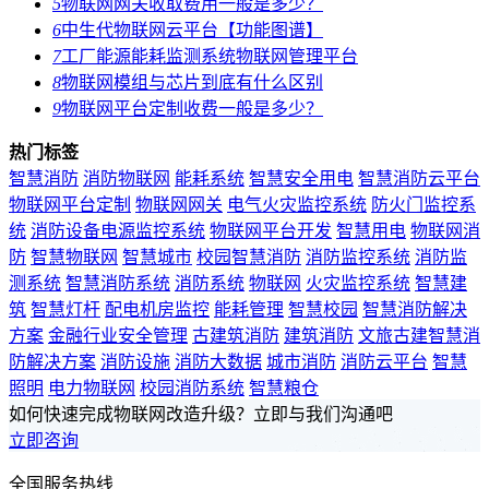
5
物联网网关收取费用一般是多少？
6
中生代物联网云平台【功能图谱】
7
工厂能源能耗监测系统物联网管理平台
8
物联网模组与芯片到底有什么区别
9
物联网平台定制收费一般是多少？
热门标签
智慧消防
消防物联网
能耗系统
智慧安全用电
智慧消防云平台
物联网平台定制
物联网网关
电气火灾监控系统
防火门监控系
统
消防设备电源监控系统
物联网平台开发
智慧用电
物联网消
防
智慧物联网
智慧城市
校园智慧消防
消防监控系统
消防监
测系统
智慧消防系统
消防系统
物联网
火灾监控系统
智慧建
筑
智慧灯杆
配电机房监控
能耗管理
智慧校园
智慧消防解决
方案
金融行业安全管理
古建筑消防
建筑消防
文旅古建智慧消
防解决方案
消防设施
消防大数据
城市消防
消防云平台
智慧
照明
电力物联网
校园消防系统
智慧粮仓
如何快速完成物联网改造升级？立即与我们沟通吧
立即咨询
全国服务热线