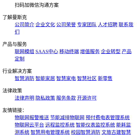
扫码加微信沟通方案
了解曼斯克
公司简介
企业文化
公司荣誉
专家团队
人才招聘
联系我
们
产品与服务
联网模组
SAAS中心
移动终端
增值服务
企业转型
产品
定制
行业解决方案
智慧消防
智能家居
智慧家电
智慧社区
新零售
法律政策
法律声明
隐私政策
服务条款
开源许可
友情链接：
物联网报警推送
节能减排物联网
预付费电表管理系统
物联网云平台
远程监控系统
智能仪表监控系统
能耗监
测系统
智慧用电管理系统
校园智慧消防
文旅古建智慧