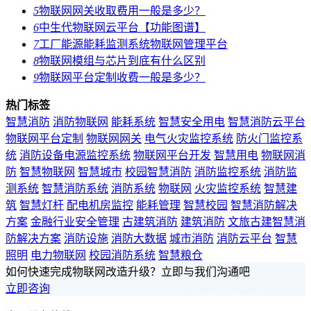
5
物联网网关收取费用一般是多少？
6
中生代物联网云平台【功能图谱】
7
工厂能源能耗监测系统物联网管理平台
8
物联网模组与芯片到底有什么区别
9
物联网平台定制收费一般是多少？
热门标签
智慧消防
消防物联网
能耗系统
智慧安全用电
智慧消防云平台
物联网平台定制
物联网网关
电气火灾监控系统
防火门监控系
统
消防设备电源监控系统
物联网平台开发
智慧用电
物联网消
防
智慧物联网
智慧城市
校园智慧消防
消防监控系统
消防监
测系统
智慧消防系统
消防系统
物联网
火灾监控系统
智慧建
筑
智慧灯杆
配电机房监控
能耗管理
智慧校园
智慧消防解决
方案
金融行业安全管理
古建筑消防
建筑消防
文旅古建智慧消
防解决方案
消防设施
消防大数据
城市消防
消防云平台
智慧
照明
电力物联网
校园消防系统
智慧粮仓
如何快速完成物联网改造升级？立即与我们沟通吧
立即咨询