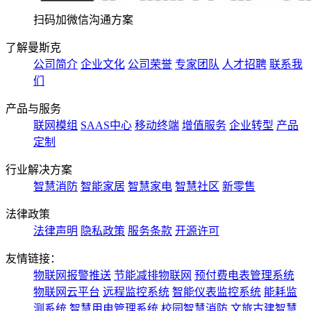
扫码加微信沟通方案
了解曼斯克
公司简介
企业文化
公司荣誉
专家团队
人才招聘
联系我
们
产品与服务
联网模组
SAAS中心
移动终端
增值服务
企业转型
产品
定制
行业解决方案
智慧消防
智能家居
智慧家电
智慧社区
新零售
法律政策
法律声明
隐私政策
服务条款
开源许可
友情链接：
物联网报警推送
节能减排物联网
预付费电表管理系统
物联网云平台
远程监控系统
智能仪表监控系统
能耗监
测系统
智慧用电管理系统
校园智慧消防
文旅古建智慧