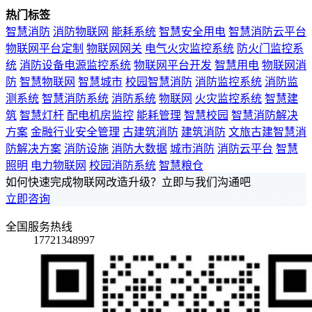
热门标签
智慧消防
消防物联网
能耗系统
智慧安全用电
智慧消防云平台
物联网平台定制
物联网网关
电气火灾监控系统
防火门监控系
统
消防设备电源监控系统
物联网平台开发
智慧用电
物联网消
防
智慧物联网
智慧城市
校园智慧消防
消防监控系统
消防监
测系统
智慧消防系统
消防系统
物联网
火灾监控系统
智慧建
筑
智慧灯杆
配电机房监控
能耗管理
智慧校园
智慧消防解决
方案
金融行业安全管理
古建筑消防
建筑消防
文旅古建智慧消
防解决方案
消防设施
消防大数据
城市消防
消防云平台
智慧
照明
电力物联网
校园消防系统
智慧粮仓
如何快速完成物联网改造升级？立即与我们沟通吧
立即咨询
全国服务热线
17721348997