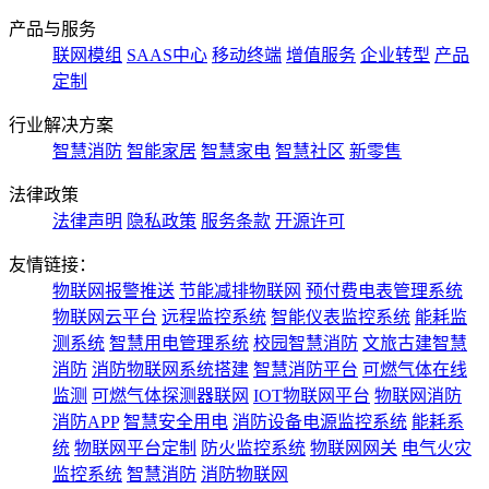
产品与服务
联网模组
SAAS中心
移动终端
增值服务
企业转型
产品
定制
行业解决方案
智慧消防
智能家居
智慧家电
智慧社区
新零售
法律政策
法律声明
隐私政策
服务条款
开源许可
友情链接：
物联网报警推送
节能减排物联网
预付费电表管理系统
物联网云平台
远程监控系统
智能仪表监控系统
能耗监
测系统
智慧用电管理系统
校园智慧消防
文旅古建智慧
消防
消防物联网系统搭建
智慧消防平台
可燃气体在线
监测
可燃气体探测器联网
IOT物联网平台
物联网消防
消防APP
智慧安全用电
消防设备电源监控系统
能耗系
统
物联网平台定制
防火监控系统
物联网网关
电气火灾
监控系统
智慧消防
消防物联网