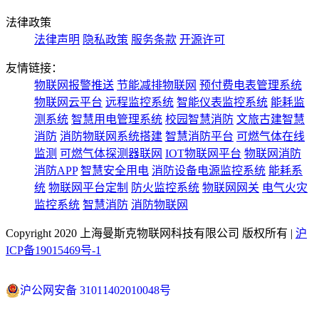
法律政策
法律声明
隐私政策
服务条款
开源许可
友情链接：
物联网报警推送
节能减排物联网
预付费电表管理系统
物联网云平台
远程监控系统
智能仪表监控系统
能耗监
测系统
智慧用电管理系统
校园智慧消防
文旅古建智慧
消防
消防物联网系统搭建
智慧消防平台
可燃气体在线
监测
可燃气体探测器联网
IOT物联网平台
物联网消防
消防APP
智慧安全用电
消防设备电源监控系统
能耗系
统
物联网平台定制
防火监控系统
物联网网关
电气火灾
监控系统
智慧消防
消防物联网
Copyright 2020 上海曼斯克物联网科技有限公司 版权所有 |
沪
ICP备19015469号-1
沪公网安备 31011402010048号