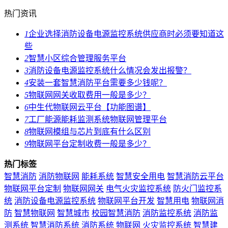
热门资讯
1
企业选择消防设备电源监控系统供应商时必须要知道这
些
2
智慧小区综合管理服务平台
3
消防设备电源监控系统什么情况会发出报警？
4
安装一套智慧消防平台需要多少钱呢？
5
物联网网关收取费用一般是多少？
6
中生代物联网云平台【功能图谱】
7
工厂能源能耗监测系统物联网管理平台
8
物联网模组与芯片到底有什么区别
9
物联网平台定制收费一般是多少？
热门标签
智慧消防
消防物联网
能耗系统
智慧安全用电
智慧消防云平台
物联网平台定制
物联网网关
电气火灾监控系统
防火门监控系
统
消防设备电源监控系统
物联网平台开发
智慧用电
物联网消
防
智慧物联网
智慧城市
校园智慧消防
消防监控系统
消防监
测系统
智慧消防系统
消防系统
物联网
火灾监控系统
智慧建