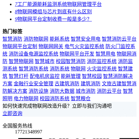
7
工厂能源能耗监测系统物联网管理平台
8
物联网模组与芯片到底有什么区别
9
物联网平台定制收费一般是多少？
热门标签
智慧消防
消防物联网
能耗系统
智慧安全用电
智慧消防云平台
物联网平台定制
物联网网关
电气火灾监控系统
防火门监控系
统
消防设备电源监控系统
物联网平台开发
智慧用电
物联网消
防
智慧物联网
智慧城市
校园智慧消防
消防监控系统
消防监
测系统
智慧消防系统
消防系统
物联网
火灾监控系统
智慧建
筑
智慧灯杆
配电机房监控
能耗管理
智慧校园
智慧消防解决
方案
金融行业安全管理
古建筑消防
建筑消防
文旅古建智慧消
防解决方案
消防设施
消防大数据
城市消防
消防云平台
智慧
照明
电力物联网
校园消防系统
智慧粮仓
如何快速完成物联网改造升级？立即与我们沟通吧
立即咨询
全国服务热线
17721348997