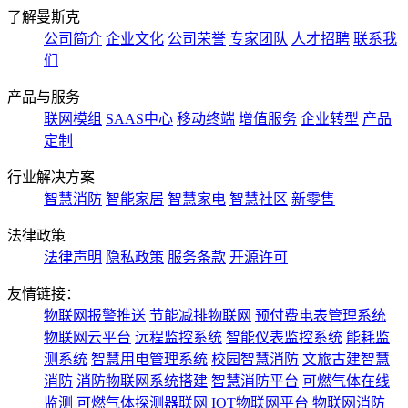
了解曼斯克
公司简介
企业文化
公司荣誉
专家团队
人才招聘
联系我
们
产品与服务
联网模组
SAAS中心
移动终端
增值服务
企业转型
产品
定制
行业解决方案
智慧消防
智能家居
智慧家电
智慧社区
新零售
法律政策
法律声明
隐私政策
服务条款
开源许可
友情链接：
物联网报警推送
节能减排物联网
预付费电表管理系统
物联网云平台
远程监控系统
智能仪表监控系统
能耗监
测系统
智慧用电管理系统
校园智慧消防
文旅古建智慧
消防
消防物联网系统搭建
智慧消防平台
可燃气体在线
监测
可燃气体探测器联网
IOT物联网平台
物联网消防