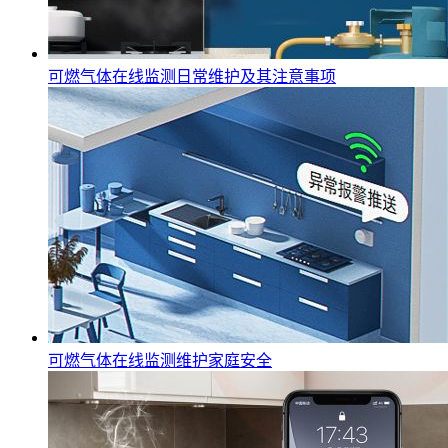
可燃气体在线监测日常维护及其注意事项
可燃气体在线监测维护家庭安全