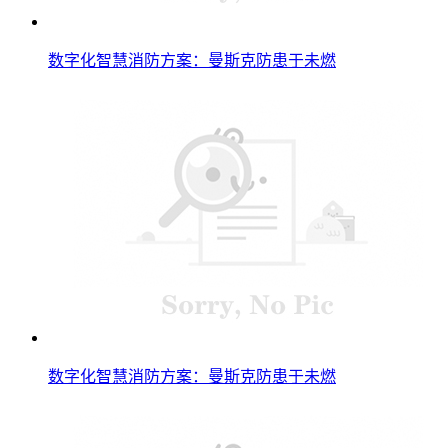
数字化智慧消防方案：曼斯克防患于未燃
数字化智慧消防方案：曼斯克防患于未燃