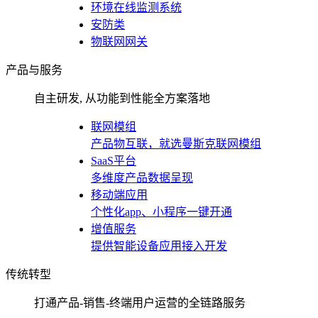
环境在线监测系统
安防类
物联网网关
产品与服务
自主研发, 从功能到性能全方案落地
联网模组
产品物互联，就选曼斯克联网模组
SaaS平台
多维度产品数据呈现
移动端应用
个性化app、小程序一键开通
增值服务
提供智能设备应用接入开发
传统转型
打通产品-销售-终端用户运营的全链路服务