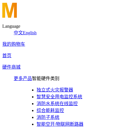
Language
中文
English
我的购物车
首页
硬件商城
更多产品
智能硬件类别
独立式火灾报警器
智慧安全用电监控系统
消防水系统在线监控
综合能耗监控
消防子系统
智能空开/物联网断路器