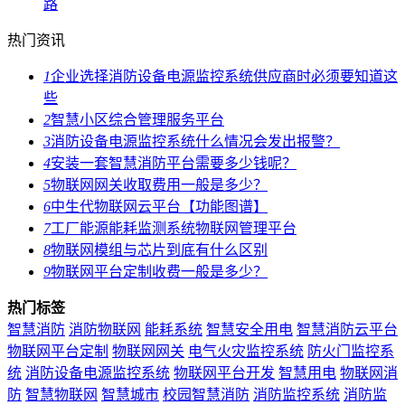
路
热门资讯
1
企业选择消防设备电源监控系统供应商时必须要知道这
些
2
智慧小区综合管理服务平台
3
消防设备电源监控系统什么情况会发出报警？
4
安装一套智慧消防平台需要多少钱呢？
5
物联网网关收取费用一般是多少？
6
中生代物联网云平台【功能图谱】
7
工厂能源能耗监测系统物联网管理平台
8
物联网模组与芯片到底有什么区别
9
物联网平台定制收费一般是多少？
热门标签
智慧消防
消防物联网
能耗系统
智慧安全用电
智慧消防云平台
物联网平台定制
物联网网关
电气火灾监控系统
防火门监控系
统
消防设备电源监控系统
物联网平台开发
智慧用电
物联网消
防
智慧物联网
智慧城市
校园智慧消防
消防监控系统
消防监