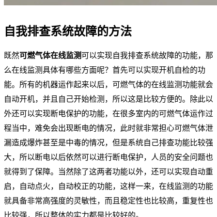
自我排查系统故障的方法
既然
可燃气体在线监测
可以实现自我排查系统故障的功能，那
么在线监测具体有哪些方面呢？首先可以实现开机自检的功
能。所有的机器运作起来以后，可燃气体的在线监测功能就会
自动开机，并且自己开始检测，所以这是比较方便的。除此以
外还可以实现断电保护的功能，在很多室内的可燃气体运作过
程当中，难免会出现断电的情况，此时就非常担心可燃气体泄
漏造成爆炸甚至是中毒的情况，但是系统自己排查功能比较强
大，所以断电以后依然可以进行断电保护，人员的安全问题也
就得到了保障。当然除了这两者功能以外，还可以实现自动重
启，自动点火，自动校正的功能，这样一来，在线监测的功能
就具备非常高强度的灵敏性，而且稳定性也比较高，重复性也
比较强，所以整体的实力都是比较好的。