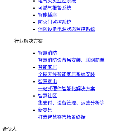
电气火灾监控系统
可燃气报警系统
智能插座
防火门监控系统
消防设备电源状态监控系统
行业解决方案
智慧消防
智慧消防设备易安装、联网简单
智能家居
全屋无线智能家居系统安装
智慧家电
一站式硬件智能化解决方案
智慧社区
集支付、设备管理、运营分析等
新零售
打造智慧零售场景终端
合伙人