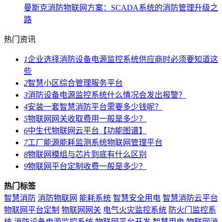
曼斯克消防物联网方案：SCADA系统的消防管理升级之
路
热门资讯
1
企业选择消防设备电源监控系统供应商时必须要知道这
些
2
智慧小区综合管理服务平台
3
消防设备电源监控系统什么情况会发出报警？
4
安装一套智慧消防平台需要多少钱呢？
5
物联网网关收取费用一般是多少？
6
中生代物联网云平台【功能图谱】
7
工厂能源能耗监测系统物联网管理平台
8
物联网模组与芯片到底有什么区别
9
物联网平台定制收费一般是多少？
热门标签
智慧消防
消防物联网
能耗系统
智慧安全用电
智慧消防云平台
物联网平台定制
物联网网关
电气火灾监控系统
防火门监控系
统
消防设备电源监控系统
物联网平台开发
智慧用电
物联网消