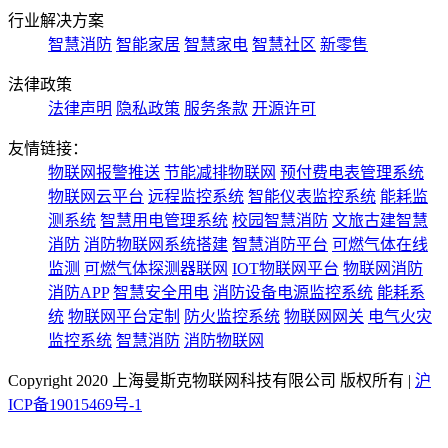
行业解决方案
智慧消防
智能家居
智慧家电
智慧社区
新零售
法律政策
法律声明
隐私政策
服务条款
开源许可
友情链接：
物联网报警推送
节能减排物联网
预付费电表管理系统
物联网云平台
远程监控系统
智能仪表监控系统
能耗监
测系统
智慧用电管理系统
校园智慧消防
文旅古建智慧
消防
消防物联网系统搭建
智慧消防平台
可燃气体在线
监测
可燃气体探测器联网
IOT物联网平台
物联网消防
消防APP
智慧安全用电
消防设备电源监控系统
能耗系
统
物联网平台定制
防火监控系统
物联网网关
电气火灾
监控系统
智慧消防
消防物联网
Copyright 2020 上海曼斯克物联网科技有限公司 版权所有 |
沪
ICP备19015469号-1