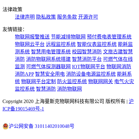
法律政策
法律声明
隐私政策
服务条款
开源许可
友情链接：
物联网报警推送
节能减排物联网
预付费电表管理系统
物联网云平台
远程监控系统
智能仪表监控系统
能耗监
测系统
智慧用电管理系统
校园智慧消防
文旅古建智慧
消防
消防物联网系统搭建
智慧消防平台
可燃气体在线
监测
可燃气体探测器联网
IOT物联网平台
物联网消防
消防APP
智慧安全用电
消防设备电源监控系统
能耗系
统
物联网平台定制
防火监控系统
物联网网关
电气火灾
监控系统
智慧消防
消防物联网
Copyright 2020 上海曼斯克物联网科技有限公司 版权所有 |
沪
ICP备19015469号-1
沪公网安备 31011402010048号