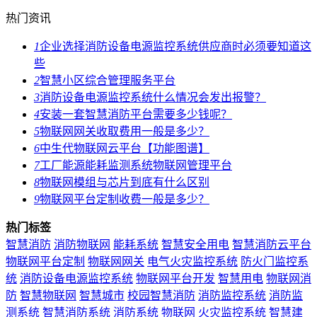
热门资讯
1
企业选择消防设备电源监控系统供应商时必须要知道这
些
2
智慧小区综合管理服务平台
3
消防设备电源监控系统什么情况会发出报警？
4
安装一套智慧消防平台需要多少钱呢？
5
物联网网关收取费用一般是多少？
6
中生代物联网云平台【功能图谱】
7
工厂能源能耗监测系统物联网管理平台
8
物联网模组与芯片到底有什么区别
9
物联网平台定制收费一般是多少？
热门标签
智慧消防
消防物联网
能耗系统
智慧安全用电
智慧消防云平台
物联网平台定制
物联网网关
电气火灾监控系统
防火门监控系
统
消防设备电源监控系统
物联网平台开发
智慧用电
物联网消
防
智慧物联网
智慧城市
校园智慧消防
消防监控系统
消防监
测系统
智慧消防系统
消防系统
物联网
火灾监控系统
智慧建