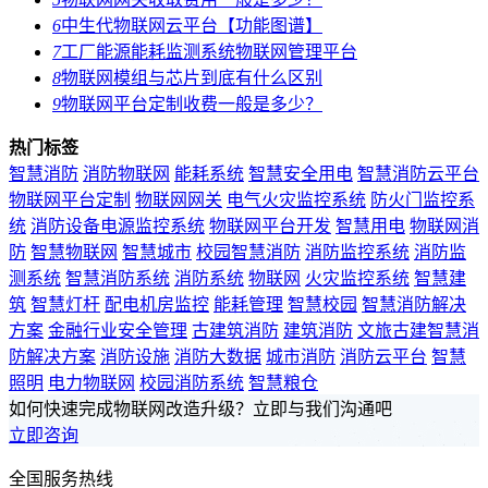
6
中生代物联网云平台【功能图谱】
7
工厂能源能耗监测系统物联网管理平台
8
物联网模组与芯片到底有什么区别
9
物联网平台定制收费一般是多少？
热门标签
智慧消防
消防物联网
能耗系统
智慧安全用电
智慧消防云平台
物联网平台定制
物联网网关
电气火灾监控系统
防火门监控系
统
消防设备电源监控系统
物联网平台开发
智慧用电
物联网消
防
智慧物联网
智慧城市
校园智慧消防
消防监控系统
消防监
测系统
智慧消防系统
消防系统
物联网
火灾监控系统
智慧建
筑
智慧灯杆
配电机房监控
能耗管理
智慧校园
智慧消防解决
方案
金融行业安全管理
古建筑消防
建筑消防
文旅古建智慧消
防解决方案
消防设施
消防大数据
城市消防
消防云平台
智慧
照明
电力物联网
校园消防系统
智慧粮仓
如何快速完成物联网改造升级？立即与我们沟通吧
立即咨询
全国服务热线