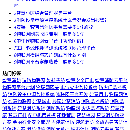
些
2
智慧小区综合管理服务平台
3
消防设备电源监控系统什么情况会发出报警？
4
安装一套智慧消防平台需要多少钱呢？
5
物联网网关收取费用一般是多少？
6
中生代物联网云平台【功能图谱】
7
工厂能源能耗监测系统物联网管理平台
8
物联网模组与芯片到底有什么区别
9
物联网平台定制收费一般是多少？
热门标签
智慧消防
消防物联网
能耗系统
智慧安全用电
智慧消防云平台
物联网平台定制
物联网网关
电气火灾监控系统
防火门监控系
统
消防设备电源监控系统
物联网平台开发
智慧用电
物联网消
防
智慧物联网
智慧城市
校园智慧消防
消防监控系统
消防监
测系统
智慧消防系统
消防系统
物联网
火灾监控系统
智慧建
筑
智慧灯杆
配电机房监控
能耗管理
智慧校园
智慧消防解决
方案
金融行业安全管理
古建筑消防
建筑消防
文旅古建智慧消
防解决方案
消防设施
消防大数据
城市消防
消防云平台
智慧