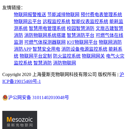
友情链接：
物联网报警推送
节能减排物联网
预付费电表管理系统
物联网云平台
远程监控系统
智能仪表监控系统
能耗监
测系统
智慧用电管理系统
校园智慧消防
文旅古建智慧
消防
消防物联网系统搭建
智慧消防平台
可燃气体在线
监测
可燃气体探测器联网
IOT物联网平台
物联网消防
消防APP
智慧安全用电
消防设备电源监控系统
能耗系
统
物联网平台定制
防火监控系统
物联网网关
电气火灾
监控系统
智慧消防
消防物联网
Copyright 2020 上海曼斯克物联网科技有限公司 版权所有 |
沪
ICP备19015469号-1
沪公网安备 31011402010048号