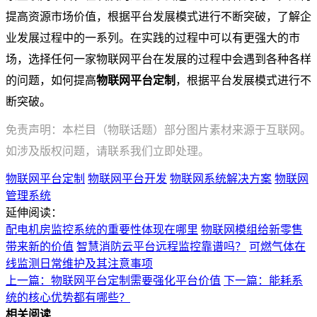
提高资源市场价值，根据平台发展模式进行不断突破，了解企
业发展过程中的一系列。在实践的过程中可以有更强大的市
场，选择任何一家物联网平台在发展的过程中会遇到各种各样
的问题，如何提高
物联网平台定制
，根据平台发展模式进行不
断突破。
免责声明：本栏目（物联话题）部分图片素材来源于互联网。
如涉及版权问题，请联系我们立即处理。
物联网平台定制
物联网平台开发
物联网系统解决方案
物联网
管理系统
延伸阅读：
配电机房监控系统的重要性体现在哪里
物联网模组给新零售
带来新的价值
智慧消防云平台远程监控靠谱吗？
可燃气体在
线监测日常维护及其注意事项
上一篇：物联网平台定制需要强化平台价值
下一篇：能耗系
统的核心优势都有哪些？
相关阅读