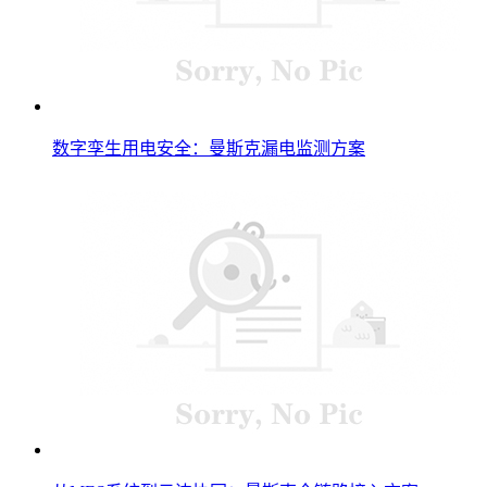
数字孪生用电安全：曼斯克漏电监测方案