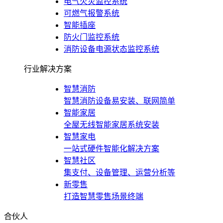
电气火灾监控系统
可燃气报警系统
智能插座
防火门监控系统
消防设备电源状态监控系统
行业解决方案
智慧消防
智慧消防设备易安装、联网简单
智能家居
全屋无线智能家居系统安装
智慧家电
一站式硬件智能化解决方案
智慧社区
集支付、设备管理、运营分析等
新零售
打造智慧零售场景终端
合伙人