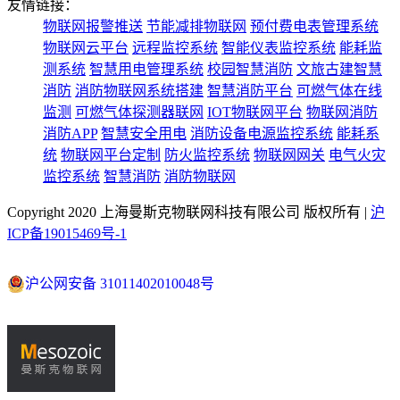
友情链接：
物联网报警推送
节能减排物联网
预付费电表管理系统
物联网云平台
远程监控系统
智能仪表监控系统
能耗监
测系统
智慧用电管理系统
校园智慧消防
文旅古建智慧
消防
消防物联网系统搭建
智慧消防平台
可燃气体在线
监测
可燃气体探测器联网
IOT物联网平台
物联网消防
消防APP
智慧安全用电
消防设备电源监控系统
能耗系
统
物联网平台定制
防火监控系统
物联网网关
电气火灾
监控系统
智慧消防
消防物联网
Copyright 2020 上海曼斯克物联网科技有限公司 版权所有 |
沪
ICP备19015469号-1
沪公网安备 31011402010048号