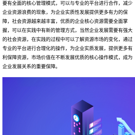
要有全面的核心管理模式，可以与专业的平台进行合作，减少
企业资源浪费的现象，为企业实质性发展提供更多有力的保
障，社会资源越来越丰富，优质的企业核心资源需要全面掌
握，可以在实践中有新的管理方式，当然企业发展需要有强大
的社会资源，在实践的过程中可以了解资源市场的变化，通过
专业的平台进行合理化的操作，为企业实质发展，提供更多有
利保障资源，市场价值在不断发展优质的核心操作模式，成为
企业发展关系的重要保障。