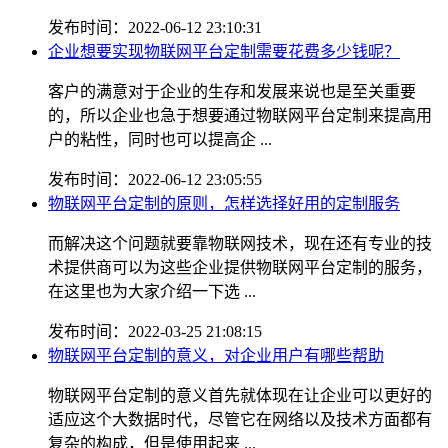
发布时间：2022-06-12 23:10:31
企业想要实现物联网平台定制需要花费多少钱呢？
客户的满意对于企业的生存和发展来说也是至关重要
的，所以企业也急于想要通过物联网平台定制来提高用
户的粘性，同时也可以提高企 ...
发布时间：2022-06-12 23:05:55
物联网平台定制的原则，怎样选择好用的定制服务
而解决这个问题就要靠物联网技术，现在还有专业的技
术提供商可以为这些企业提供物联网平台定制的服务，
在这里也为大家介绍一下选 ...
发布时间：2022-03-25 21:08:15
物联网平台定制的意义，对企业用户有哪些帮助
物联网平台定制的意义首先就体现在让企业可以更好的
适应这个大数据时代，尽管它在网络以及技术方面都有
复杂的构成，但是使用起来 ...