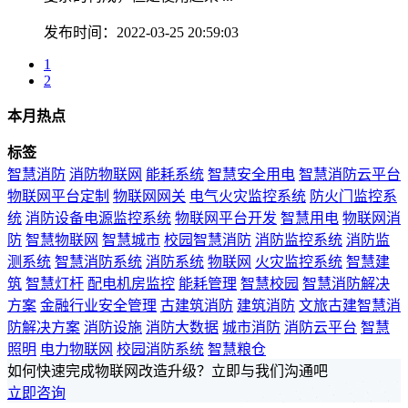
发布时间：2022-03-25 20:59:03
1
2
本月热点
标签
智慧消防
消防物联网
能耗系统
智慧安全用电
智慧消防云平台
物联网平台定制
物联网网关
电气火灾监控系统
防火门监控系
统
消防设备电源监控系统
物联网平台开发
智慧用电
物联网消
防
智慧物联网
智慧城市
校园智慧消防
消防监控系统
消防监
测系统
智慧消防系统
消防系统
物联网
火灾监控系统
智慧建
筑
智慧灯杆
配电机房监控
能耗管理
智慧校园
智慧消防解决
方案
金融行业安全管理
古建筑消防
建筑消防
文旅古建智慧消
防解决方案
消防设施
消防大数据
城市消防
消防云平台
智慧
照明
电力物联网
校园消防系统
智慧粮仓
如何快速完成物联网改造升级？立即与我们沟通吧
立即咨询