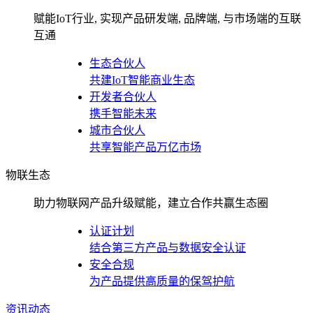
赋能IoT行业, 实现产品研发端, 品牌端, 与市场端的互联
互通
生态合伙人
共建IoT智能商业生态
开发者合伙人
携手智能未来
城市合伙人
共享智能产品万亿市场
物联生态
助力物联网产品升级赋能，建立合作共赢生态圈
认证计划
结合第三方产品与数据安全认证
安全合规
为产品提供高质量的保驾护航
资讯动态