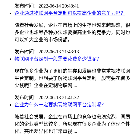
发布时间：2022-06-14 20:48:41
企业通过物联网平台定制可以提高企业的竞争力吗？
随着社会发展，企业在市场上的生存也越来越艰难，很
多企业也想尽各种办法想要提高企业的竞争力，同时也
可以扩大企业的市场份额， ...
发布时间：2022-06-13 21:43:13
物联网平台定制一般需要花费多少钱呢？
现在很多企业为了更好的生存和发展也非常重视物联网
平台定制。也想要了解物联网平台定制一般需要花费多
少钱呢？企业在定制物联网 ...
发布时间：2022-06-13 21:41:32
企业为什么一定要实现物联网平台定制呢？
随着社会发展，企业在市场上的竞争也愈演愈烈，同质
化的企业类型比较多，所以现在很多企业为了体现个性
化、突出差异化也非常重视 ...