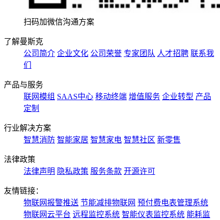
扫码加微信沟通方案
了解曼斯克
公司简介
企业文化
公司荣誉
专家团队
人才招聘
联系我
们
产品与服务
联网模组
SAAS中心
移动终端
增值服务
企业转型
产品
定制
行业解决方案
智慧消防
智能家居
智慧家电
智慧社区
新零售
法律政策
法律声明
隐私政策
服务条款
开源许可
友情链接：
物联网报警推送
节能减排物联网
预付费电表管理系统
物联网云平台
远程监控系统
智能仪表监控系统
能耗监