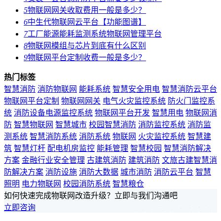
5
物联网网关收取费用一般是多少？
6
中生代物联网云平台【功能图谱】
7
工厂能源能耗监测系统物联网管理平台
8
物联网模组与芯片到底有什么区别
9
物联网平台定制收费一般是多少？
热门标签
智慧消防
消防物联网
能耗系统
智慧安全用电
智慧消防云平台
物联网平台定制
物联网网关
电气火灾监控系统
防火门监控系
统
消防设备电源监控系统
物联网平台开发
智慧用电
物联网消
防
智慧物联网
智慧城市
校园智慧消防
消防监控系统
消防监
测系统
智慧消防系统
消防系统
物联网
火灾监控系统
智慧建
筑
智慧灯杆
配电机房监控
能耗管理
智慧校园
智慧消防解决
方案
金融行业安全管理
古建筑消防
建筑消防
文旅古建智慧消
防解决方案
消防设施
消防大数据
城市消防
消防云平台
智慧
照明
电力物联网
校园消防系统
智慧粮仓
如何快速完成物联网改造升级？立即与我们沟通吧
立即咨询