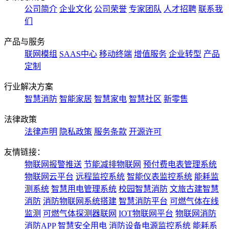
公司简介
企业文化
公司荣誉
专家团队
人才招聘
联系我
们
产品与服务
联网模组
SAAS中心
移动终端
增值服务
企业转型
产品
定制
行业解决方案
智慧消防
智能家居
智慧家电
智慧社区
新零售
法律政策
法律声明
隐私政策
服务条款
开源许可
友情链接：
物联网报警推送
节能减排物联网
预付费电表管理系统
物联网云平台
远程监控系统
智能仪表监控系统
能耗监
测系统
智慧用电管理系统
校园智慧消防
文旅古建智慧
消防
消防物联网系统搭建
智慧消防平台
可燃气体在线
监测
可燃气体探测器联网
IOT物联网平台
物联网消防
消防APP
智慧安全用电
消防设备电源监控系统
能耗系