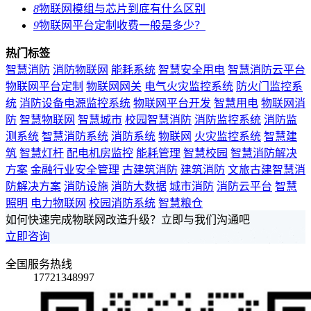
8
物联网模组与芯片到底有什么区别
9
物联网平台定制收费一般是多少？
热门标签
智慧消防
消防物联网
能耗系统
智慧安全用电
智慧消防云平台
物联网平台定制
物联网网关
电气火灾监控系统
防火门监控系
统
消防设备电源监控系统
物联网平台开发
智慧用电
物联网消
防
智慧物联网
智慧城市
校园智慧消防
消防监控系统
消防监
测系统
智慧消防系统
消防系统
物联网
火灾监控系统
智慧建
筑
智慧灯杆
配电机房监控
能耗管理
智慧校园
智慧消防解决
方案
金融行业安全管理
古建筑消防
建筑消防
文旅古建智慧消
防解决方案
消防设施
消防大数据
城市消防
消防云平台
智慧
照明
电力物联网
校园消防系统
智慧粮仓
如何快速完成物联网改造升级？立即与我们沟通吧
立即咨询
全国服务热线
17721348997