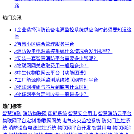
路
热门资讯
1
企业选择消防设备电源监控系统供应商时必须要知道这
些
2
智慧小区综合管理服务平台
3
消防设备电源监控系统什么情况会发出报警？
4
安装一套智慧消防平台需要多少钱呢？
5
物联网网关收取费用一般是多少？
6
中生代物联网云平台【功能图谱】
7
工厂能源能耗监测系统物联网管理平台
8
物联网模组与芯片到底有什么区别
9
物联网平台定制收费一般是多少？
热门标签
智慧消防
消防物联网
能耗系统
智慧安全用电
智慧消防云平台
物联网平台定制
物联网网关
电气火灾监控系统
防火门监控系
统
消防设备电源监控系统
物联网平台开发
智慧用电
物联网消