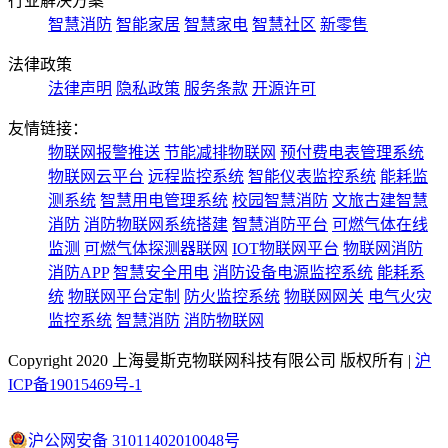
行业解决方案
智慧消防
智能家居
智慧家电
智慧社区
新零售
法律政策
法律声明
隐私政策
服务条款
开源许可
友情链接：
物联网报警推送
节能减排物联网
预付费电表管理系统
物联网云平台
远程监控系统
智能仪表监控系统
能耗监
测系统
智慧用电管理系统
校园智慧消防
文旅古建智慧
消防
消防物联网系统搭建
智慧消防平台
可燃气体在线
监测
可燃气体探测器联网
IOT物联网平台
物联网消防
消防APP
智慧安全用电
消防设备电源监控系统
能耗系
统
物联网平台定制
防火监控系统
物联网网关
电气火灾
监控系统
智慧消防
消防物联网
Copyright 2020 上海曼斯克物联网科技有限公司 版权所有 |
沪
ICP备19015469号-1
沪公网安备 31011402010048号