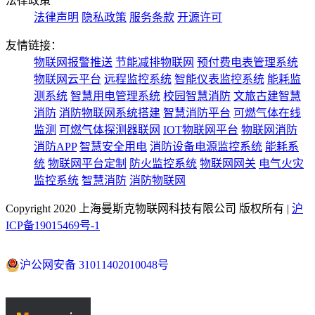
法律政策
法律声明
隐私政策
服务条款
开源许可
友情链接：
物联网报警推送
节能减排物联网
预付费电表管理系统
物联网云平台
远程监控系统
智能仪表监控系统
能耗监
测系统
智慧用电管理系统
校园智慧消防
文旅古建智慧
消防
消防物联网系统搭建
智慧消防平台
可燃气体在线
监测
可燃气体探测器联网
IOT物联网平台
物联网消防
消防APP
智慧安全用电
消防设备电源监控系统
能耗系
统
物联网平台定制
防火监控系统
物联网网关
电气火灾
监控系统
智慧消防
消防物联网
Copyright 2020 上海曼斯克物联网科技有限公司 版权所有 |
沪
ICP备19015469号-1
沪公网安备 31011402010048号