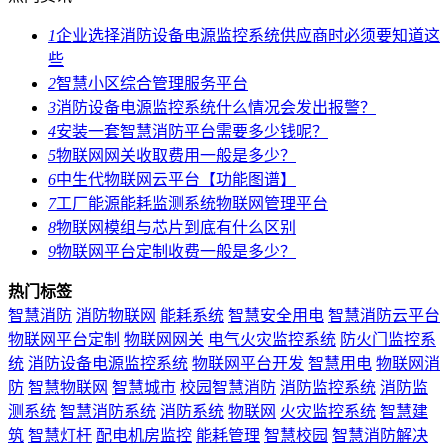
1
企业选择消防设备电源监控系统供应商时必须要知道这
些
2
智慧小区综合管理服务平台
3
消防设备电源监控系统什么情况会发出报警？
4
安装一套智慧消防平台需要多少钱呢？
5
物联网网关收取费用一般是多少？
6
中生代物联网云平台【功能图谱】
7
工厂能源能耗监测系统物联网管理平台
8
物联网模组与芯片到底有什么区别
9
物联网平台定制收费一般是多少？
热门标签
智慧消防
消防物联网
能耗系统
智慧安全用电
智慧消防云平台
物联网平台定制
物联网网关
电气火灾监控系统
防火门监控系
统
消防设备电源监控系统
物联网平台开发
智慧用电
物联网消
防
智慧物联网
智慧城市
校园智慧消防
消防监控系统
消防监
测系统
智慧消防系统
消防系统
物联网
火灾监控系统
智慧建
筑
智慧灯杆
配电机房监控
能耗管理
智慧校园
智慧消防解决