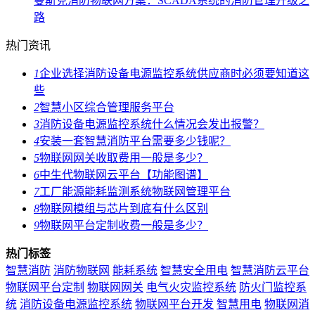
曼斯克消防物联网方案：SCADA系统的消防管理升级之
路
热门资讯
1
企业选择消防设备电源监控系统供应商时必须要知道这
些
2
智慧小区综合管理服务平台
3
消防设备电源监控系统什么情况会发出报警？
4
安装一套智慧消防平台需要多少钱呢？
5
物联网网关收取费用一般是多少？
6
中生代物联网云平台【功能图谱】
7
工厂能源能耗监测系统物联网管理平台
8
物联网模组与芯片到底有什么区别
9
物联网平台定制收费一般是多少？
热门标签
智慧消防
消防物联网
能耗系统
智慧安全用电
智慧消防云平台
物联网平台定制
物联网网关
电气火灾监控系统
防火门监控系
统
消防设备电源监控系统
物联网平台开发
智慧用电
物联网消