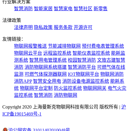
行业解决方案
智慧消防
智能家居
智慧家电
智慧社区
新零售
法律政策
法律声明
隐私政策
服务条款
开源许可
友情链接：
物联网报警推送
节能减排物联网
预付费电表管理系统
物联网云平台
远程监控系统
智能仪表监控系统
能耗监
测系统
智慧用电管理系统
校园智慧消防
文旅古建智慧
消防
消防物联网系统搭建
智慧消防平台
可燃气体在线
监测
可燃气体探测器联网
IOT物联网平台
物联网消防
消防APP
智慧安全用电
消防设备电源监控系统
能耗系
统
物联网平台定制
防火监控系统
物联网网关
电气火灾
监控系统
智慧消防
消防物联网
Copyright 2020 上海曼斯克物联网科技有限公司 版权所有 |
沪
ICP备19015469号-1
沪公网安备 31011402010048号