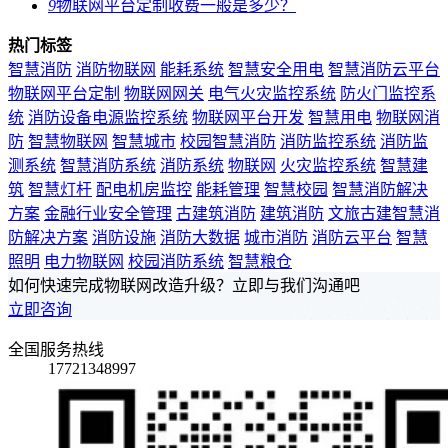
9
物联网平台定制收费一般是多少？
热门标签
智慧消防
消防物联网
能耗系统
智慧安全用电
智慧消防云平台
物联网平台定制
物联网网关
电气火灾监控系统
防火门监控系
统
消防设备电源监控系统
物联网平台开发
智慧用电
物联网消
防
智慧物联网
智慧城市
校园智慧消防
消防监控系统
消防监
测系统
智慧消防系统
消防系统
物联网
火灾监控系统
智慧建
筑
智慧灯杆
配电机房监控
能耗管理
智慧校园
智慧消防解决
方案
金融行业安全管理
古建筑消防
建筑消防
文旅古建智慧消
防解决方案
消防设施
消防大数据
城市消防
消防云平台
智慧
照明
电力物联网
校园消防系统
智慧粮仓
如何快速完成物联网改造升级？立即与我们沟通吧
立即咨询
全国服务热线
17721348997