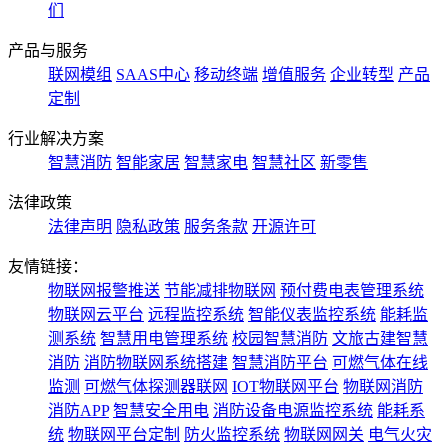
们
产品与服务
联网模组
SAAS中心
移动终端
增值服务
企业转型
产品
定制
行业解决方案
智慧消防
智能家居
智慧家电
智慧社区
新零售
法律政策
法律声明
隐私政策
服务条款
开源许可
友情链接：
物联网报警推送
节能减排物联网
预付费电表管理系统
物联网云平台
远程监控系统
智能仪表监控系统
能耗监
测系统
智慧用电管理系统
校园智慧消防
文旅古建智慧
消防
消防物联网系统搭建
智慧消防平台
可燃气体在线
监测
可燃气体探测器联网
IOT物联网平台
物联网消防
消防APP
智慧安全用电
消防设备电源监控系统
能耗系
统
物联网平台定制
防火监控系统
物联网网关
电气火灾