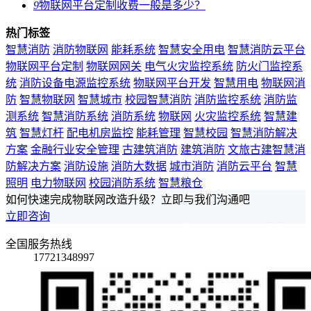
9
物联网平台定制收费一般是多少？
热门标签
智慧消防
消防物联网
能耗系统
智慧安全用电
智慧消防云平台
物联网平台定制
物联网网关
电气火灾监控系统
防火门监控系
统
消防设备电源监控系统
物联网平台开发
智慧用电
物联网消
防
智慧物联网
智慧城市
校园智慧消防
消防监控系统
消防监
测系统
智慧消防系统
消防系统
物联网
火灾监控系统
智慧建
筑
智慧灯杆
配电机房监控
能耗管理
智慧校园
智慧消防解决
方案
金融行业安全管理
古建筑消防
建筑消防
文旅古建智慧消
防解决方案
消防设施
消防大数据
城市消防
消防云平台
智慧
照明
电力物联网
校园消防系统
智慧粮仓
如何快速完成物联网改造升级？立即与我们沟通吧
立即咨询
全国服务热线
17721348997