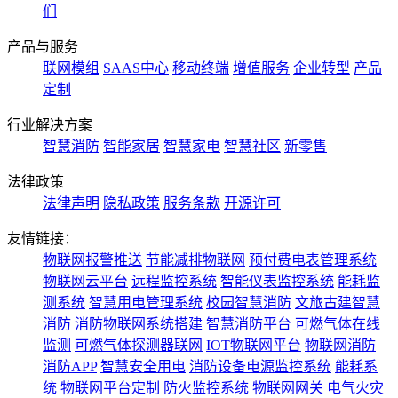
们
产品与服务
联网模组
SAAS中心
移动终端
增值服务
企业转型
产品
定制
行业解决方案
智慧消防
智能家居
智慧家电
智慧社区
新零售
法律政策
法律声明
隐私政策
服务条款
开源许可
友情链接：
物联网报警推送
节能减排物联网
预付费电表管理系统
物联网云平台
远程监控系统
智能仪表监控系统
能耗监
测系统
智慧用电管理系统
校园智慧消防
文旅古建智慧
消防
消防物联网系统搭建
智慧消防平台
可燃气体在线
监测
可燃气体探测器联网
IOT物联网平台
物联网消防
消防APP
智慧安全用电
消防设备电源监控系统
能耗系
统
物联网平台定制
防火监控系统
物联网网关
电气火灾