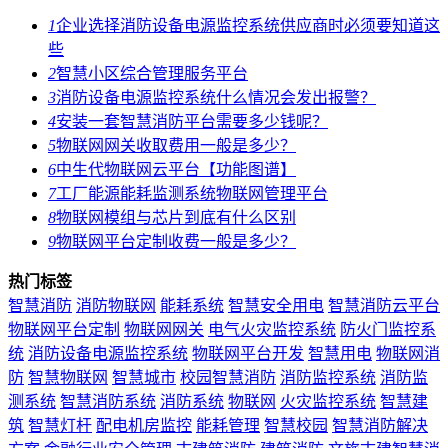
1
企业选择消防设备电源监控系统供应商时必须要知道这
些
2
智慧小区综合管理服务平台
3
消防设备电源监控系统什么情况会发出报警？
4
安装一套智慧消防平台需要多少钱呢？
5
物联网网关收取费用一般是多少？
6
中生代物联网云平台【功能图谱】
7
工厂能源能耗监测系统物联网管理平台
8
物联网模组与芯片到底有什么区别
9
物联网平台定制收费一般是多少？
热门标签
智慧消防
消防物联网
能耗系统
智慧安全用电
智慧消防云平台
物联网平台定制
物联网网关
电气火灾监控系统
防火门监控系
统
消防设备电源监控系统
物联网平台开发
智慧用电
物联网消
防
智慧物联网
智慧城市
校园智慧消防
消防监控系统
消防监
测系统
智慧消防系统
消防系统
物联网
火灾监控系统
智慧建
筑
智慧灯杆
配电机房监控
能耗管理
智慧校园
智慧消防解决