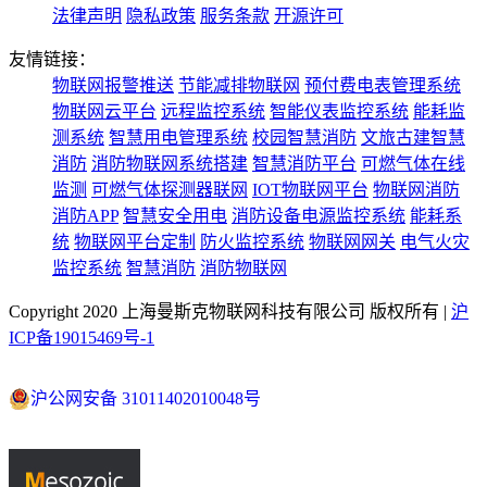
法律声明
隐私政策
服务条款
开源许可
友情链接：
物联网报警推送
节能减排物联网
预付费电表管理系统
物联网云平台
远程监控系统
智能仪表监控系统
能耗监
测系统
智慧用电管理系统
校园智慧消防
文旅古建智慧
消防
消防物联网系统搭建
智慧消防平台
可燃气体在线
监测
可燃气体探测器联网
IOT物联网平台
物联网消防
消防APP
智慧安全用电
消防设备电源监控系统
能耗系
统
物联网平台定制
防火监控系统
物联网网关
电气火灾
监控系统
智慧消防
消防物联网
Copyright 2020 上海曼斯克物联网科技有限公司 版权所有 |
沪
ICP备19015469号-1
沪公网安备 31011402010048号