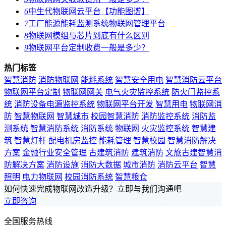
6
中生代物联网云平台【功能图谱】
7
工厂能源能耗监测系统物联网管理平台
8
物联网模组与芯片到底有什么区别
9
物联网平台定制收费一般是多少？
热门标签
智慧消防
消防物联网
能耗系统
智慧安全用电
智慧消防云平台
物联网平台定制
物联网网关
电气火灾监控系统
防火门监控系
统
消防设备电源监控系统
物联网平台开发
智慧用电
物联网消
防
智慧物联网
智慧城市
校园智慧消防
消防监控系统
消防监
测系统
智慧消防系统
消防系统
物联网
火灾监控系统
智慧建
筑
智慧灯杆
配电机房监控
能耗管理
智慧校园
智慧消防解决
方案
金融行业安全管理
古建筑消防
建筑消防
文旅古建智慧消
防解决方案
消防设施
消防大数据
城市消防
消防云平台
智慧
照明
电力物联网
校园消防系统
智慧粮仓
如何快速完成物联网改造升级？立即与我们沟通吧
立即咨询
全国服务热线