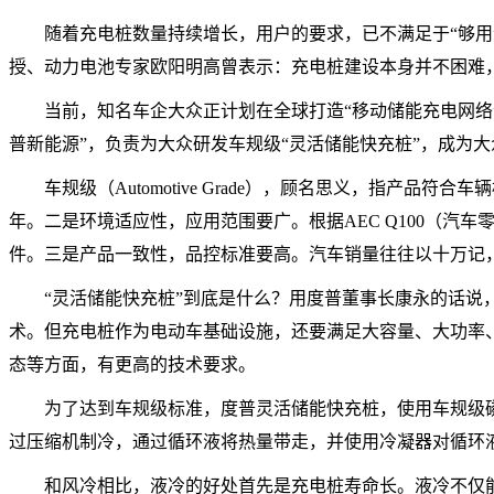
随着充电桩数量持续增长，用户的要求，已不满足于“够用
授、动力电池专家欧阳明高曾表示：充电桩建设本身并不困难
当前，知名车企大众正计划在全球打造“移动储能充电网络
普新能源”，负责为大众研发车规级“灵活储能快充桩”，成为大
车规级（Automotive Grade），顾名思义，指
年。二是环境适应性，应用范围要广。根据AEC Q100（汽
件。三是产品一致性，品控标准要高。汽车销量往往以十万记，
“灵活储能快充桩”到底是什么？用度普董事长康永的话说
术。但充电桩作为电动车基础设施，还要满足大容量、大功率、
态等方面，有更高的技术要求。
为了达到车规级标准，度普灵活储能快充桩，使用车规级
过压缩机制冷，通过循环液将热量带走，并使用冷凝器对循环
和风冷相比，液冷的好处首先是充电桩寿命长。液冷不仅能