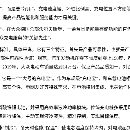
”，而是要“好用”。充电速度慢、坏桩比例高、充电位置不方便
，提高产品智能化和服务能力才是关键。
”。在大众德国总部沃尔夫斯堡，十余台具备能量存储功能的直
众充电服务的“关键先生”。
产品符合车辆标准。具体来说，它有三个特征。首先是产品可靠性，也
车零部件可靠性验证）规范，汽车发动机在零下40度到零上150
2019年，大众电动车销量达到14万台。保证产品品质如一，
，它是一个“大号的充电宝”。作为车规级“充电宝”，和车载电
高安全性、电网友好等特殊需求，在电池模组集成、电芯运作环
磷酸铁锂电池，并采用高效率液冷功率模块。传统充电桩多采用
液进行降温，主动实现液冷液热，精准控制，实现目标温度。
“制冷”，冬天时也能“保温”，使电芯温度保持均匀，对电池