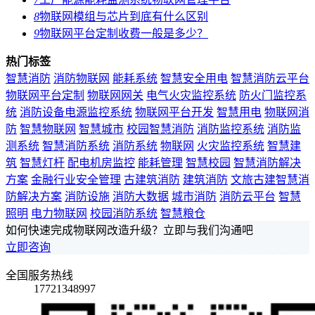
8
物联网模组与芯片到底有什么区别
9
物联网平台定制收费一般是多少？
热门标签
智慧消防
消防物联网
能耗系统
智慧安全用电
智慧消防云平台
物联网平台定制
物联网网关
电气火灾监控系统
防火门监控系
统
消防设备电源监控系统
物联网平台开发
智慧用电
物联网消
防
智慧物联网
智慧城市
校园智慧消防
消防监控系统
消防监
测系统
智慧消防系统
消防系统
物联网
火灾监控系统
智慧建
筑
智慧灯杆
配电机房监控
能耗管理
智慧校园
智慧消防解决
方案
金融行业安全管理
古建筑消防
建筑消防
文旅古建智慧消
防解决方案
消防设施
消防大数据
城市消防
消防云平台
智慧
照明
电力物联网
校园消防系统
智慧粮仓
如何快速完成物联网改造升级？立即与我们沟通吧
立即咨询
全国服务热线
17721348997