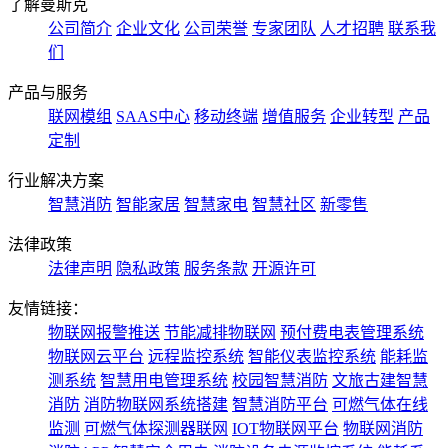
了解曼斯克
公司简介
企业文化
公司荣誉
专家团队
人才招聘
联系我
们
产品与服务
联网模组
SAAS中心
移动终端
增值服务
企业转型
产品
定制
行业解决方案
智慧消防
智能家居
智慧家电
智慧社区
新零售
法律政策
法律声明
隐私政策
服务条款
开源许可
友情链接：
物联网报警推送
节能减排物联网
预付费电表管理系统
物联网云平台
远程监控系统
智能仪表监控系统
能耗监
测系统
智慧用电管理系统
校园智慧消防
文旅古建智慧
消防
消防物联网系统搭建
智慧消防平台
可燃气体在线
监测
可燃气体探测器联网
IOT物联网平台
物联网消防