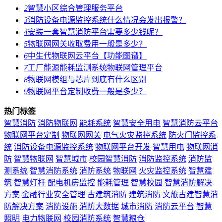
2
智慧小区综合管理服务平台
3
消防设备电源监控系统什么情况会发出报警？
4
安装一套智慧消防平台需要多少钱呢？
5
物联网网关收取费用一般是多少？
6
中生代物联网云平台【功能图谱】
7
工厂能源能耗监测系统物联网管理平台
8
物联网模组与芯片到底有什么区别
9
物联网平台定制收费一般是多少？
热门标签
智慧消防
消防物联网
能耗系统
智慧安全用电
智慧消防云平台
物联网平台定制
物联网网关
电气火灾监控系统
防火门监控系
统
消防设备电源监控系统
物联网平台开发
智慧用电
物联网消
防
智慧物联网
智慧城市
校园智慧消防
消防监控系统
消防监
测系统
智慧消防系统
消防系统
物联网
火灾监控系统
智慧建
筑
智慧灯杆
配电机房监控
能耗管理
智慧校园
智慧消防解决
方案
金融行业安全管理
古建筑消防
建筑消防
文旅古建智慧消
防解决方案
消防设施
消防大数据
城市消防
消防云平台
智慧
照明
电力物联网
校园消防系统
智慧粮仓