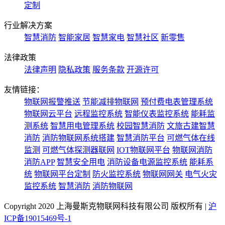
定制
行业解决方案
智慧消防
智能家居
智慧家电
智慧社区
新零售
法律政策
法律声明
隐私政策
服务条款
开源许可
友情链接：
物联网报警推送
节能减排物联网
预付费电表管理系统
物联网云平台
远程监控系统
智能仪表监控系统
能耗监
测系统
智慧用电管理系统
校园智慧消防
文旅古建智慧
消防
消防物联网系统搭建
智慧消防平台
可燃气体在线
监测
可燃气体探测器联网
IOT物联网平台
物联网消防
消防APP
智慧安全用电
消防设备电源监控系统
能耗系
统
物联网平台定制
防火监控系统
物联网网关
电气火灾
监控系统
智慧消防
消防物联网
Copyright 2020 上海曼斯克物联网科技有限公司 版权所有 |
沪
ICP备19015469号-1