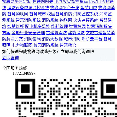
物联网平台定制
物联网网关
电气火灾监控系统
防火门监控系
统
消防设备电源监控系统
物联网平台开发
智慧用电
物联网消
防
智慧物联网
智慧城市
校园智慧消防
消防监控系统
消防监
测系统
智慧消防系统
消防系统
物联网
火灾监控系统
智慧建
筑
智慧灯杆
配电机房监控
能耗管理
智慧校园
智慧消防解决
方案
金融行业安全管理
古建筑消防
建筑消防
文旅古建智慧消
防解决方案
消防设施
消防大数据
城市消防
消防云平台
智慧
照明
电力物联网
校园消防系统
智慧粮仓
如何快速完成物联网改造升级？立即与我们沟通吧
立即咨询
全国服务热线
17721348997