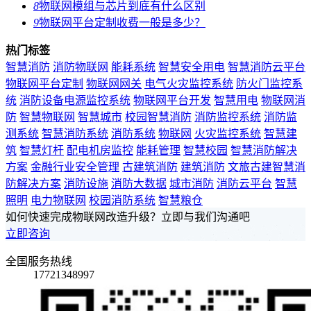
8
物联网模组与芯片到底有什么区别
9
物联网平台定制收费一般是多少？
热门标签
智慧消防
消防物联网
能耗系统
智慧安全用电
智慧消防云平台
物联网平台定制
物联网网关
电气火灾监控系统
防火门监控系
统
消防设备电源监控系统
物联网平台开发
智慧用电
物联网消
防
智慧物联网
智慧城市
校园智慧消防
消防监控系统
消防监
测系统
智慧消防系统
消防系统
物联网
火灾监控系统
智慧建
筑
智慧灯杆
配电机房监控
能耗管理
智慧校园
智慧消防解决
方案
金融行业安全管理
古建筑消防
建筑消防
文旅古建智慧消
防解决方案
消防设施
消防大数据
城市消防
消防云平台
智慧
照明
电力物联网
校园消防系统
智慧粮仓
如何快速完成物联网改造升级？立即与我们沟通吧
立即咨询
全国服务热线
17721348997