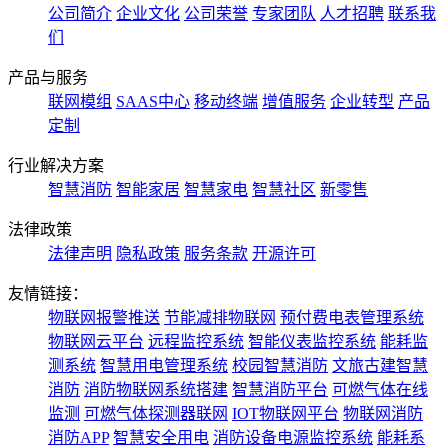
公司简介
企业文化
公司荣誉
专家团队
人才招聘
联系我
们
产品与服务
联网模组
SAAS中心
移动终端
增值服务
企业转型
产品
定制
行业解决方案
智慧消防
智能家居
智慧家电
智慧社区
新零售
法律政策
法律声明
隐私政策
服务条款
开源许可
友情链接：
物联网报警推送
节能减排物联网
预付费电表管理系统
物联网云平台
远程监控系统
智能仪表监控系统
能耗监
测系统
智慧用电管理系统
校园智慧消防
文旅古建智慧
消防
消防物联网系统搭建
智慧消防平台
可燃气体在线
监测
可燃气体探测器联网
IOT物联网平台
物联网消防
消防APP
智慧安全用电
消防设备电源监控系统
能耗系