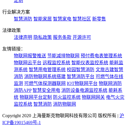
定制
行业解决方案
智慧消防
智能家居
智慧家电
智慧社区
新零售
法律政策
法律声明
隐私政策
服务条款
开源许可
友情链接：
物联网报警推送
节能减排物联网
预付费电表管理系统
物联网云平台
远程监控系统
智能仪表监控系统
能耗监
测系统
智慧用电管理系统
校园智慧消防
文旅古建智慧
消防
消防物联网系统搭建
智慧消防平台
可燃气体在线
监测
可燃气体探测器联网
IOT物联网平台
物联网消防
消防APP
智慧安全用电
消防设备电源监控系统
能耗系
统
物联网平台定制
防火监控系统
物联网网关
电气火灾
监控系统
智慧消防
消防物联网
Copyright 2020 上海曼斯克物联网科技有限公司 版权所有 |
沪
ICP备19015469号-1