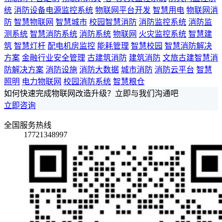
统
消防设备电源监控系统
物联网平台开发
智慧用电
物联网消
防
智慧物联网
智慧城市
校园智慧消防
消防监控系统
消防监
测系统
智慧消防系统
消防系统
物联网
火灾监控系统
智慧建
筑
智慧灯杆
配电机房监控
能耗管理
智慧校园
智慧消防解决
方案
金融行业安全管理
古建筑消防
建筑消防
文旅古建智慧消
防解决方案
消防设施
消防大数据
城市消防
消防云平台
智慧
照明
电力物联网
校园消防系统
智慧粮仓
如何快速完成物联网改造升级？立即与我们沟通吧
立即咨询
全国服务热线
17721348997