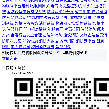
智慧消防
消防物联网
能耗系统
智慧安全用电
智慧消防云平台
物联网平台定制
物联网网关
电气火灾监控系统
防火门监控系
统
消防设备电源监控系统
物联网平台开发
智慧用电
物联网消
防
智慧物联网
智慧城市
校园智慧消防
消防监控系统
消防监
测系统
智慧消防系统
消防系统
物联网
火灾监控系统
智慧建
筑
智慧灯杆
配电机房监控
能耗管理
智慧校园
智慧消防解决
方案
金融行业安全管理
古建筑消防
建筑消防
文旅古建智慧消
防解决方案
消防设施
消防大数据
城市消防
消防云平台
智慧
照明
电力物联网
校园消防系统
智慧粮仓
如何快速完成物联网改造升级？立即与我们沟通吧
立即咨询
全国服务热线
17721348997