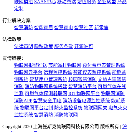
联网模组
SAAS中心
移动终端
增值服务
企业转型
产品
定制
行业解决方案
智慧消防
智能家居
智慧家电
智慧社区
新零售
法律政策
法律声明
隐私政策
服务条款
开源许可
友情链接：
物联网报警推送
节能减排物联网
预付费电表管理系统
物联网云平台
远程监控系统
智能仪表监控系统
能耗监
测系统
智慧用电管理系统
校园智慧消防
文旅古建智慧
消防
消防物联网系统搭建
智慧消防平台
可燃气体在线
监测
可燃气体探测器联网
IOT物联网平台
物联网消防
消防APP
智慧安全用电
消防设备电源监控系统
能耗系
统
物联网平台定制
防火监控系统
物联网网关
电气火灾
监控系统
智慧消防
消防物联网
Copyright 2020 上海曼斯克物联网科技有限公司 版权所有 |
沪