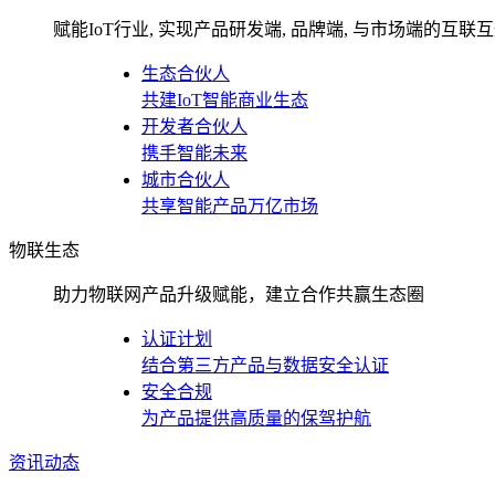
赋能IoT行业, 实现产品研发端, 品牌端, 与市场端的互联
生态合伙人
共建IoT智能商业生态
开发者合伙人
携手智能未来
城市合伙人
共享智能产品万亿市场
物联生态
助力物联网产品升级赋能，建立合作共赢生态圈
认证计划
结合第三方产品与数据安全认证
安全合规
为产品提供高质量的保驾护航
资讯动态