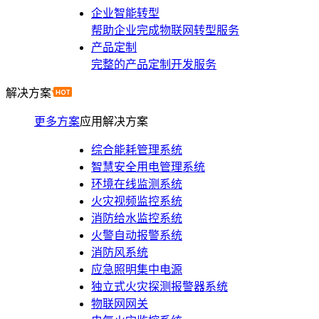
企业智能转型
帮助企业完成物联网转型服务
产品定制
完整的产品定制开发服务
解决方案
更多方案
应用解决方案
综合能耗管理系统
智慧安全用电管理系统
环境在线监测系统
火灾视频监控系统
消防给水监控系统
火警自动报警系统
消防风系统
应急照明集中电源
独立式火灾探测报警器系统
物联网网关