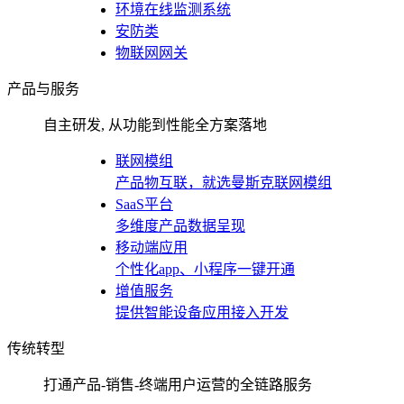
环境在线监测系统
安防类
物联网网关
产品与服务
自主研发, 从功能到性能全方案落地
联网模组
产品物互联，就选曼斯克联网模组
SaaS平台
多维度产品数据呈现
移动端应用
个性化app、小程序一键开通
增值服务
提供智能设备应用接入开发
传统转型
打通产品-销售-终端用户运营的全链路服务