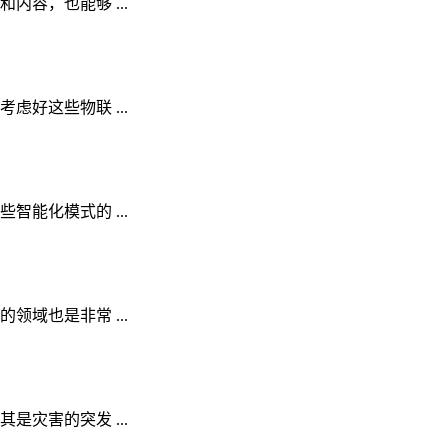
容，也能够 ...
好这些物联 ...
能化模式的 ...
域也是非常 ...
灾害的突发 ...