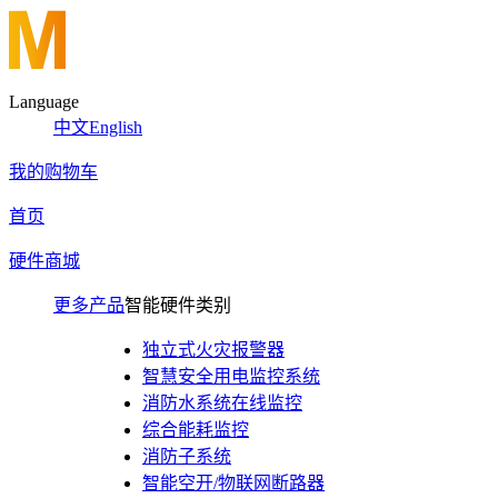
Language
中文
English
我的购物车
首页
硬件商城
更多产品
智能硬件类别
独立式火灾报警器
智慧安全用电监控系统
消防水系统在线监控
综合能耗监控
消防子系统
智能空开/物联网断路器