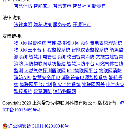
智慧消防
智能家居
智慧家电
智慧社区
新零售
法律政策
法律声明
隐私政策
服务条款
开源许可
友情链接：
物联网报警推送
节能减排物联网
预付费电表管理系统
物联网云平台
远程监控系统
智能仪表监控系统
能耗监
测系统
智慧用电管理系统
校园智慧消防
文旅古建智慧
消防
消防物联网系统搭建
智慧消防平台
可燃气体在线
监测
可燃气体探测器联网
IOT物联网平台
物联网消防
消防APP
智慧安全用电
消防设备电源监控系统
能耗系
统
物联网平台定制
防火监控系统
物联网网关
电气火灾
监控系统
智慧消防
消防物联网
Copyright 2020 上海曼斯克物联网科技有限公司 版权所有 |
沪
ICP备19015469号-1
沪公网安备 31011402010048号