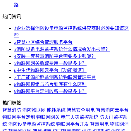
路
热门资讯
1
企业选择消防设备电源监控系统供应商时必须要知道这
些
2
智慧小区综合管理服务平台
3
消防设备电源监控系统什么情况会发出报警？
4
安装一套智慧消防平台需要多少钱呢？
5
物联网网关收取费用一般是多少？
6
中生代物联网云平台【功能图谱】
7
工厂能源能耗监测系统物联网管理平台
8
物联网模组与芯片到底有什么区别
9
物联网平台定制收费一般是多少？
热门标签
智慧消防
消防物联网
能耗系统
智慧安全用电
智慧消防云平台
物联网平台定制
物联网网关
电气火灾监控系统
防火门监控系
统
消防设备电源监控系统
物联网平台开发
智慧用电
物联网消