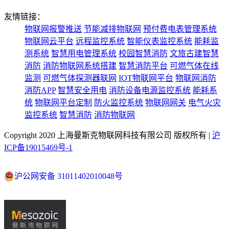
友情链接：
物联网报警推送
节能减排物联网
预付费电表管理系统
物联网云平台
远程监控系统
智能仪表监控系统
能耗监
测系统
智慧用电管理系统
校园智慧消防
文旅古建智慧
消防
消防物联网系统搭建
智慧消防平台
可燃气体在线
监测
可燃气体探测器联网
IOT物联网平台
物联网消防
消防APP
智慧安全用电
消防设备电源监控系统
能耗系
统
物联网平台定制
防火监控系统
物联网网关
电气火灾
监控系统
智慧消防
消防物联网
Copyright 2020 上海曼斯克物联网科技有限公司 版权所有 |
沪
ICP备19015469号-1
沪公网安备 31011402010048号