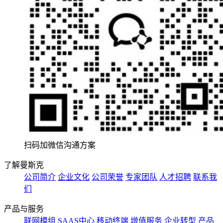
扫码加微信沟通方案
了解曼斯克
公司简介
企业文化
公司荣誉
专家团队
人才招聘
联系我
们
产品与服务
联网模组
SAAS中心
移动终端
增值服务
企业转型
产品