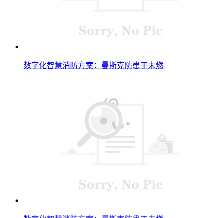
数字化智慧消防方案：曼斯克防患于未燃