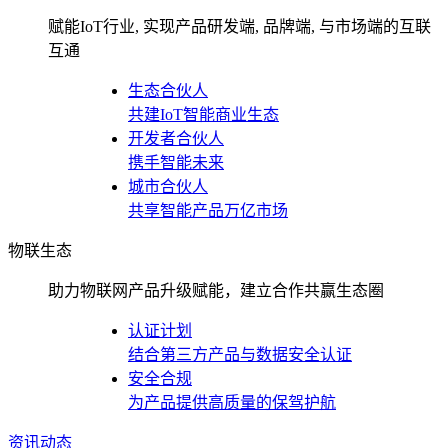
赋能IoT行业, 实现产品研发端, 品牌端, 与市场端的互联
互通
生态合伙人
共建IoT智能商业生态
开发者合伙人
携手智能未来
城市合伙人
共享智能产品万亿市场
物联生态
助力物联网产品升级赋能，建立合作共赢生态圈
认证计划
结合第三方产品与数据安全认证
安全合规
为产品提供高质量的保驾护航
资讯动态