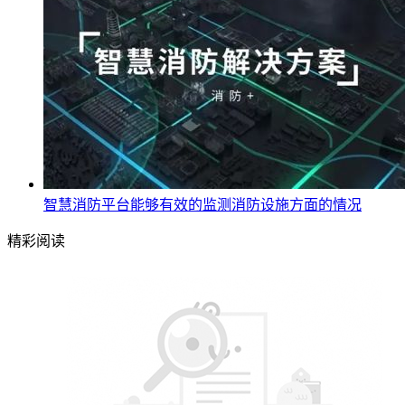
智慧消防平台能够有效的监测消防设施方面的情况
精彩阅读