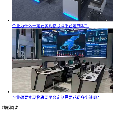
企业为什么一定要实现物联网平台定制呢？
企业想要实现物联网平台定制需要花费多少钱呢？
精彩阅读