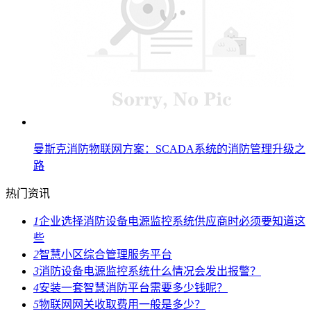
曼斯克消防物联网方案：SCADA系统的消防管理升级之
路
热门资讯
1
企业选择消防设备电源监控系统供应商时必须要知道这
些
2
智慧小区综合管理服务平台
3
消防设备电源监控系统什么情况会发出报警？
4
安装一套智慧消防平台需要多少钱呢？
5
物联网网关收取费用一般是多少？