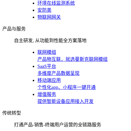
环境在线监测系统
安防类
物联网网关
产品与服务
自主研发, 从功能到性能全方案落地
联网模组
产品物互联，就选曼斯克联网模组
SaaS平台
多维度产品数据呈现
移动端应用
个性化app、小程序一键开通
增值服务
提供智能设备应用接入开发
传统转型
打通产品-销售-终端用户运营的全链路服务