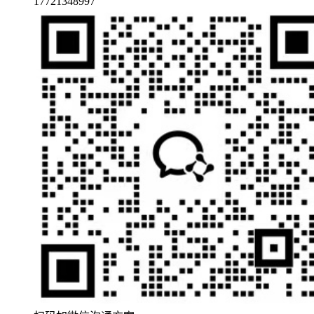
17721348997