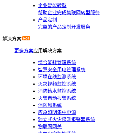
企业智能转型
帮助企业完成物联网转型服务
产品定制
完整的产品定制开发服务
解决方案
更多方案
应用解决方案
综合能耗管理系统
智慧安全用电管理系统
环境在线监测系统
火灾视频监控系统
消防给水监控系统
火警自动报警系统
消防风系统
应急照明集中电源
独立式火灾探测报警器系统
物联网网关