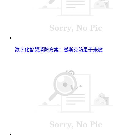
数字化智慧消防方案：曼斯克防患于未燃