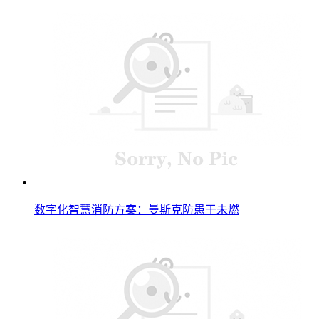
数字化智慧消防方案：曼斯克防患于未燃