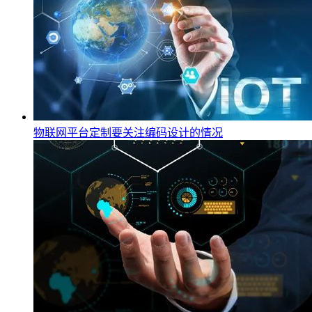
物联网平台定制要关注编码设计的情况