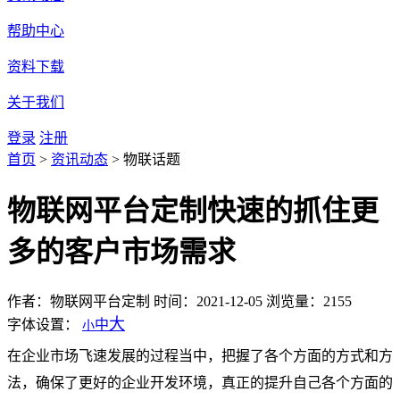
帮助中心
资料下载
关于我们
登录
注册
首页
>
资讯动态
>
物联话题
物联网平台定制快速的抓住更
多的客户市场需求
作者：物联网平台定制
时间：2021-12-05
浏览量：2155
大
字体设置：
中
小
在企业市场飞速发展的过程当中，把握了各个方面的方式和方
法，确保了更好的企业开发环境，真正的提升自己各个方面的