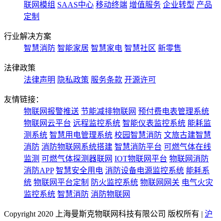
联网模组
SAAS中心
移动终端
增值服务
企业转型
产品
定制
行业解决方案
智慧消防
智能家居
智慧家电
智慧社区
新零售
法律政策
法律声明
隐私政策
服务条款
开源许可
友情链接：
物联网报警推送
节能减排物联网
预付费电表管理系统
物联网云平台
远程监控系统
智能仪表监控系统
能耗监
测系统
智慧用电管理系统
校园智慧消防
文旅古建智慧
消防
消防物联网系统搭建
智慧消防平台
可燃气体在线
监测
可燃气体探测器联网
IOT物联网平台
物联网消防
消防APP
智慧安全用电
消防设备电源监控系统
能耗系
统
物联网平台定制
防火监控系统
物联网网关
电气火灾
监控系统
智慧消防
消防物联网
Copyright 2020 上海曼斯克物联网科技有限公司 版权所有 |
沪