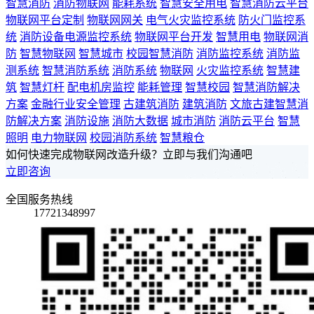
智慧消防
消防物联网
能耗系统
智慧安全用电
智慧消防云平台
物联网平台定制
物联网网关
电气火灾监控系统
防火门监控系
统
消防设备电源监控系统
物联网平台开发
智慧用电
物联网消
防
智慧物联网
智慧城市
校园智慧消防
消防监控系统
消防监
测系统
智慧消防系统
消防系统
物联网
火灾监控系统
智慧建
筑
智慧灯杆
配电机房监控
能耗管理
智慧校园
智慧消防解决
方案
金融行业安全管理
古建筑消防
建筑消防
文旅古建智慧消
防解决方案
消防设施
消防大数据
城市消防
消防云平台
智慧
照明
电力物联网
校园消防系统
智慧粮仓
如何快速完成物联网改造升级？立即与我们沟通吧
立即咨询
全国服务热线
17721348997