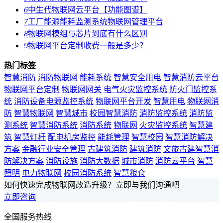
6
中生代物联网云平台【功能图谱】
7
工厂能源能耗监测系统物联网管理平台
8
物联网模组与芯片到底有什么区别
9
物联网平台定制收费一般是多少？
热门标签
智慧消防
消防物联网
能耗系统
智慧安全用电
智慧消防云平台
物联网平台定制
物联网网关
电气火灾监控系统
防火门监控系
统
消防设备电源监控系统
物联网平台开发
智慧用电
物联网消
防
智慧物联网
智慧城市
校园智慧消防
消防监控系统
消防监
测系统
智慧消防系统
消防系统
物联网
火灾监控系统
智慧建
筑
智慧灯杆
配电机房监控
能耗管理
智慧校园
智慧消防解决
方案
金融行业安全管理
古建筑消防
建筑消防
文旅古建智慧消
防解决方案
消防设施
消防大数据
城市消防
消防云平台
智慧
照明
电力物联网
校园消防系统
智慧粮仓
如何快速完成物联网改造升级？立即与我们沟通吧
立即咨询
全国服务热线