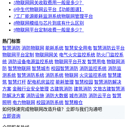
5
物联网网关收取费用一般是多少？
6
中生代物联网云平台【功能图谱】
7
工厂能源能耗监测系统物联网管理平台
8
物联网模组与芯片到底有什么区别
9
物联网平台定制收费一般是多少？
热门标签
智慧消防
消防物联网
能耗系统
智慧安全用电
智慧消防云平台
物联网平台定制
物联网网关
电气火灾监控系统
防火门监控系
统
消防设备电源监控系统
物联网平台开发
智慧用电
物联网消
防
智慧物联网
智慧城市
校园智慧消防
消防监控系统
消防监
测系统
智慧消防系统
消防系统
物联网
火灾监控系统
智慧建
筑
智慧灯杆
配电机房监控
能耗管理
智慧校园
智慧消防解决
方案
金融行业安全管理
古建筑消防
建筑消防
文旅古建智慧消
防解决方案
消防设施
消防大数据
城市消防
消防云平台
智慧
照明
电力物联网
校园消防系统
智慧粮仓
如何快速完成物联网改造升级？立即与我们沟通吧
立即咨询