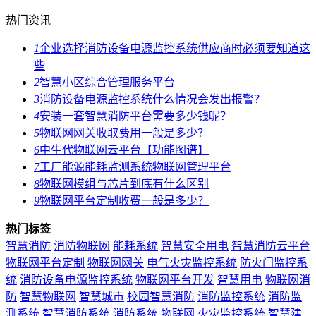
热门资讯
1
企业选择消防设备电源监控系统供应商时必须要知道这
些
2
智慧小区综合管理服务平台
3
消防设备电源监控系统什么情况会发出报警？
4
安装一套智慧消防平台需要多少钱呢？
5
物联网网关收取费用一般是多少？
6
中生代物联网云平台【功能图谱】
7
工厂能源能耗监测系统物联网管理平台
8
物联网模组与芯片到底有什么区别
9
物联网平台定制收费一般是多少？
热门标签
智慧消防
消防物联网
能耗系统
智慧安全用电
智慧消防云平台
物联网平台定制
物联网网关
电气火灾监控系统
防火门监控系
统
消防设备电源监控系统
物联网平台开发
智慧用电
物联网消
防
智慧物联网
智慧城市
校园智慧消防
消防监控系统
消防监
测系统
智慧消防系统
消防系统
物联网
火灾监控系统
智慧建