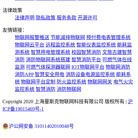
法律政策
法律声明
隐私政策
服务条款
开源许可
友情链接：
物联网报警推送
节能减排物联网
预付费电表管理系统
物联网云平台
远程监控系统
智能仪表监控系统
能耗监
测系统
智慧用电管理系统
校园智慧消防
文旅古建智慧
消防
消防物联网系统搭建
智慧消防平台
可燃气体在线
监测
可燃气体探测器联网
IOT物联网平台
物联网消防
消防APP
智慧安全用电
消防设备电源监控系统
能耗系
统
物联网平台定制
防火监控系统
物联网网关
电气火灾
监控系统
智慧消防
消防物联网
Copyright 2020 上海曼斯克物联网科技有限公司 版权所有 |
沪
ICP备19015469号-1
沪公网安备 31011402010048号