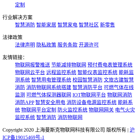
定制
行业解决方案
智慧消防
智能家居
智慧家电
智慧社区
新零售
法律政策
法律声明
隐私政策
服务条款
开源许可
友情链接：
物联网报警推送
节能减排物联网
预付费电表管理系统
物联网云平台
远程监控系统
智能仪表监控系统
能耗监
测系统
智慧用电管理系统
校园智慧消防
文旅古建智慧
消防
消防物联网系统搭建
智慧消防平台
可燃气体在线
监测
可燃气体探测器联网
IOT物联网平台
物联网消防
消防APP
智慧安全用电
消防设备电源监控系统
能耗系
统
物联网平台定制
防火监控系统
物联网网关
电气火灾
监控系统
智慧消防
消防物联网
Copyright 2020 上海曼斯克物联网科技有限公司 版权所有 |
沪
ICP备19015469号-1