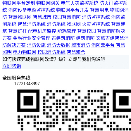
物联网平台定制
物联网网关
电气火灾监控系统
防火门监控系
统
消防设备电源监控系统
物联网平台开发
智慧用电
物联网消
防
智慧物联网
智慧城市
校园智慧消防
消防监控系统
消防监
测系统
智慧消防系统
消防系统
物联网
火灾监控系统
智慧建
筑
智慧灯杆
配电机房监控
能耗管理
智慧校园
智慧消防解决
方案
金融行业安全管理
古建筑消防
建筑消防
文旅古建智慧消
防解决方案
消防设施
消防大数据
城市消防
消防云平台
智慧
照明
电力物联网
校园消防系统
智慧粮仓
如何快速完成物联网改造升级？立即与我们沟通吧
立即咨询
全国服务热线
17721348997