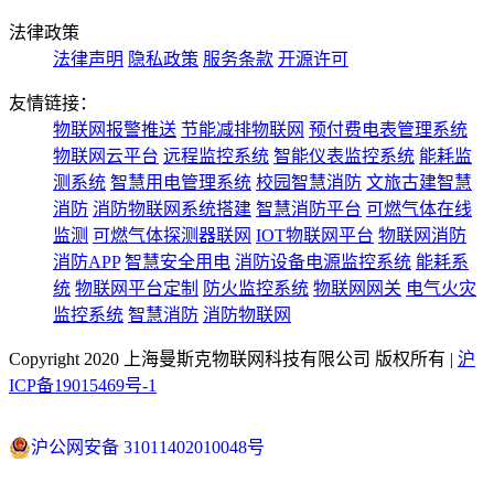
法律政策
法律声明
隐私政策
服务条款
开源许可
友情链接：
物联网报警推送
节能减排物联网
预付费电表管理系统
物联网云平台
远程监控系统
智能仪表监控系统
能耗监
测系统
智慧用电管理系统
校园智慧消防
文旅古建智慧
消防
消防物联网系统搭建
智慧消防平台
可燃气体在线
监测
可燃气体探测器联网
IOT物联网平台
物联网消防
消防APP
智慧安全用电
消防设备电源监控系统
能耗系
统
物联网平台定制
防火监控系统
物联网网关
电气火灾
监控系统
智慧消防
消防物联网
Copyright 2020 上海曼斯克物联网科技有限公司 版权所有 |
沪
ICP备19015469号-1
沪公网安备 31011402010048号