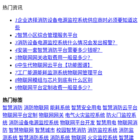
热门资讯
1
企业选择消防设备电源监控系统供应商时必须要知道这
些
2
智慧小区综合管理服务平台
3
消防设备电源监控系统什么情况会发出报警？
4
安装一套智慧消防平台需要多少钱呢？
5
物联网网关收取费用一般是多少？
6
中生代物联网云平台【功能图谱】
7
工厂能源能耗监测系统物联网管理平台
8
物联网模组与芯片到底有什么区别
9
物联网平台定制收费一般是多少？
热门标签
智慧消防
消防物联网
能耗系统
智慧安全用电
智慧消防云平台
物联网平台定制
物联网网关
电气火灾监控系统
防火门监控系
统
消防设备电源监控系统
物联网平台开发
智慧用电
物联网消
防
智慧物联网
智慧城市
校园智慧消防
消防监控系统
消防监
测系统
智慧消防系统
消防系统
物联网
火灾监控系统
智慧建