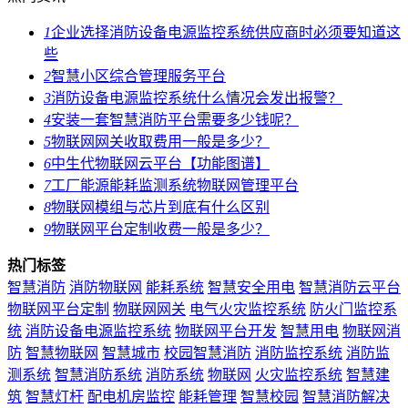
1
企业选择消防设备电源监控系统供应商时必须要知道这
些
2
智慧小区综合管理服务平台
3
消防设备电源监控系统什么情况会发出报警？
4
安装一套智慧消防平台需要多少钱呢？
5
物联网网关收取费用一般是多少？
6
中生代物联网云平台【功能图谱】
7
工厂能源能耗监测系统物联网管理平台
8
物联网模组与芯片到底有什么区别
9
物联网平台定制收费一般是多少？
热门标签
智慧消防
消防物联网
能耗系统
智慧安全用电
智慧消防云平台
物联网平台定制
物联网网关
电气火灾监控系统
防火门监控系
统
消防设备电源监控系统
物联网平台开发
智慧用电
物联网消
防
智慧物联网
智慧城市
校园智慧消防
消防监控系统
消防监
测系统
智慧消防系统
消防系统
物联网
火灾监控系统
智慧建
筑
智慧灯杆
配电机房监控
能耗管理
智慧校园
智慧消防解决