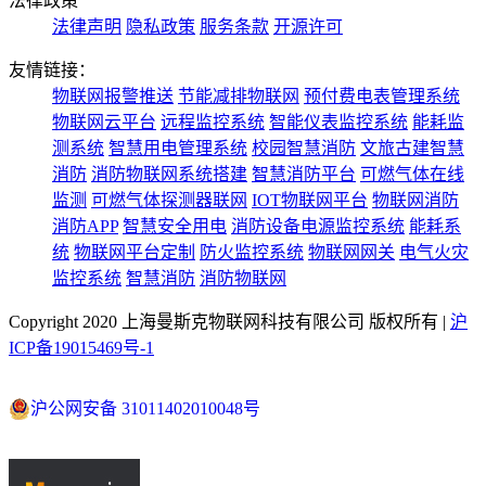
法律政策
法律声明
隐私政策
服务条款
开源许可
友情链接：
物联网报警推送
节能减排物联网
预付费电表管理系统
物联网云平台
远程监控系统
智能仪表监控系统
能耗监
测系统
智慧用电管理系统
校园智慧消防
文旅古建智慧
消防
消防物联网系统搭建
智慧消防平台
可燃气体在线
监测
可燃气体探测器联网
IOT物联网平台
物联网消防
消防APP
智慧安全用电
消防设备电源监控系统
能耗系
统
物联网平台定制
防火监控系统
物联网网关
电气火灾
监控系统
智慧消防
消防物联网
Copyright 2020 上海曼斯克物联网科技有限公司 版权所有 |
沪
ICP备19015469号-1
沪公网安备 31011402010048号