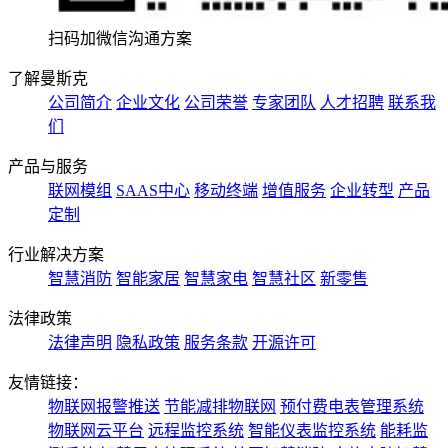
扫码加微信沟通方案
了解曼斯克
公司简介
企业文化
公司荣誉
专家团队
人才招聘
联系我
们
产品与服务
联网模组
SAAS中心
移动终端
增值服务
企业转型
产品
定制
行业解决方案
智慧消防
智能家居
智慧家电
智慧社区
新零售
法律政策
法律声明
隐私政策
服务条款
开源许可
友情链接：
物联网报警推送
节能减排物联网
预付费电表管理系统
物联网云平台
远程监控系统
智能仪表监控系统
能耗监