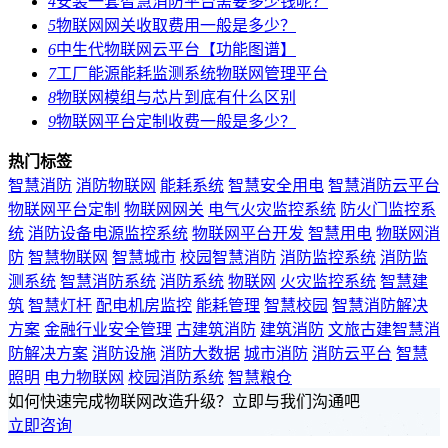
4
安装一套智慧消防平台需要多少钱呢？
5
物联网网关收取费用一般是多少？
6
中生代物联网云平台【功能图谱】
7
工厂能源能耗监测系统物联网管理平台
8
物联网模组与芯片到底有什么区别
9
物联网平台定制收费一般是多少？
热门标签
智慧消防
消防物联网
能耗系统
智慧安全用电
智慧消防云平台
物联网平台定制
物联网网关
电气火灾监控系统
防火门监控系
统
消防设备电源监控系统
物联网平台开发
智慧用电
物联网消
防
智慧物联网
智慧城市
校园智慧消防
消防监控系统
消防监
测系统
智慧消防系统
消防系统
物联网
火灾监控系统
智慧建
筑
智慧灯杆
配电机房监控
能耗管理
智慧校园
智慧消防解决
方案
金融行业安全管理
古建筑消防
建筑消防
文旅古建智慧消
防解决方案
消防设施
消防大数据
城市消防
消防云平台
智慧
照明
电力物联网
校园消防系统
智慧粮仓
如何快速完成物联网改造升级？立即与我们沟通吧
立即咨询