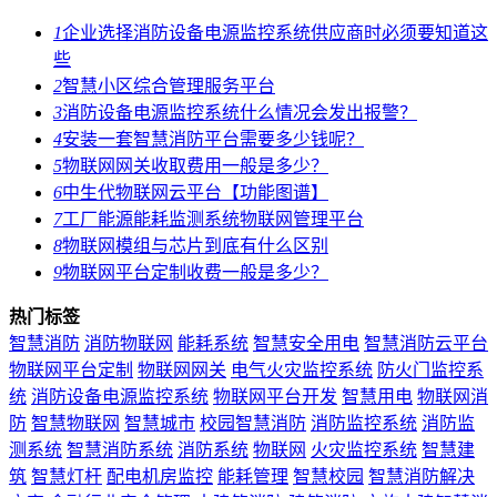
1
企业选择消防设备电源监控系统供应商时必须要知道这
些
2
智慧小区综合管理服务平台
3
消防设备电源监控系统什么情况会发出报警？
4
安装一套智慧消防平台需要多少钱呢？
5
物联网网关收取费用一般是多少？
6
中生代物联网云平台【功能图谱】
7
工厂能源能耗监测系统物联网管理平台
8
物联网模组与芯片到底有什么区别
9
物联网平台定制收费一般是多少？
热门标签
智慧消防
消防物联网
能耗系统
智慧安全用电
智慧消防云平台
物联网平台定制
物联网网关
电气火灾监控系统
防火门监控系
统
消防设备电源监控系统
物联网平台开发
智慧用电
物联网消
防
智慧物联网
智慧城市
校园智慧消防
消防监控系统
消防监
测系统
智慧消防系统
消防系统
物联网
火灾监控系统
智慧建
筑
智慧灯杆
配电机房监控
能耗管理
智慧校园
智慧消防解决