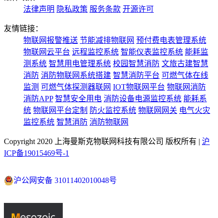
法律声明
隐私政策
服务条款
开源许可
友情链接：
物联网报警推送
节能减排物联网
预付费电表管理系统
物联网云平台
远程监控系统
智能仪表监控系统
能耗监
测系统
智慧用电管理系统
校园智慧消防
文旅古建智慧
消防
消防物联网系统搭建
智慧消防平台
可燃气体在线
监测
可燃气体探测器联网
IOT物联网平台
物联网消防
消防APP
智慧安全用电
消防设备电源监控系统
能耗系
统
物联网平台定制
防火监控系统
物联网网关
电气火灾
监控系统
智慧消防
消防物联网
Copyright 2020 上海曼斯克物联网科技有限公司 版权所有 |
沪
ICP备19015469号-1
沪公网安备 31011402010048号